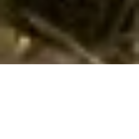
Emne nr.:
135-FLP001