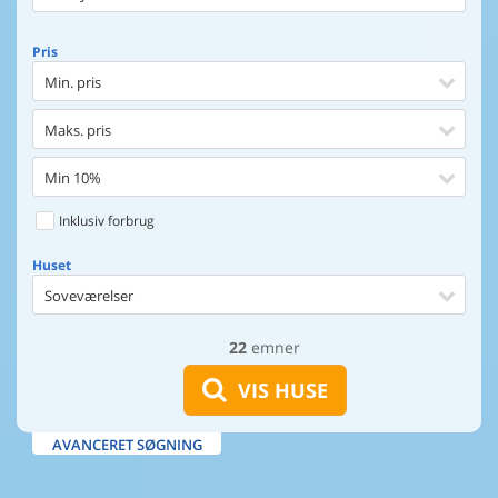
Pris
Min. pris
Maks. pris
Min 10%
Inklusiv forbrug
Huset
Soveværelser
22
emner
Huset
Afstand til indkøb
VIS HUSE
Afstand til vand
AVANCERET SØGNING
Udsigt til vand