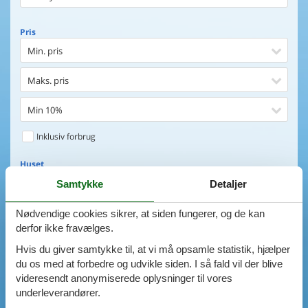
Pris
Min. pris
Maks. pris
Min 10%
Inklusiv forbrug
Huset
Soveværelser
Samtykke
Detaljer
Nødvendige cookies sikrer, at siden fungerer, og de kan
0
emner
Huset
derfor ikke fravælges.
Afstand til indkøb
VIS HUSE
Hvis du giver samtykke til, at vi må opsamle statistik, hjælper
du os med at forbedre og udvikle siden. I så fald vil der blive
Afstand til vand
AVANCERET SØGNING
videresendt anonymiserede oplysninger til vores
underleverandører.
Udsigt til vand