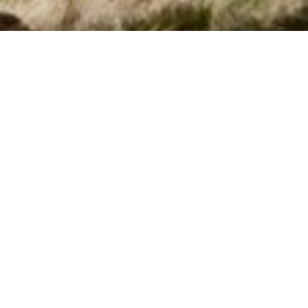
Side 1 af 0
Søg efter husnr.
Kan vi hjælpe?
Ring (+45) 7877 0427