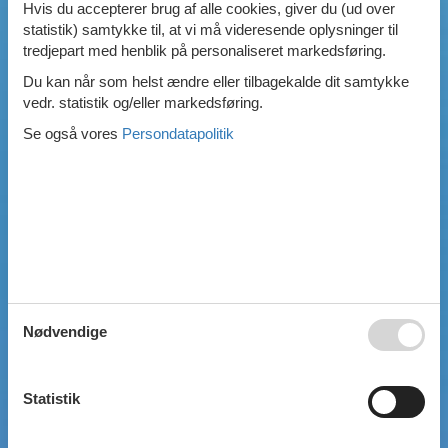
Hvis du accepterer brug af alle cookies, giver du (ud over
Faciliteter
statistik) samtykke til, at vi må videresende oplysninger til
Swimmingpool
tredjepart med henblik på personaliseret markedsføring.
Spa
Du kan når som helst ændre eller tilbagekalde dit samtykke
Sauna
vedr. statistik og/eller markedsføring.
Internet
Parabol/kabel TV
Se også vores
Persondatapolitik
Brændeovn
Opvaskemaskine
Vaskemaskine
Tørretumbler
Ikkeryger
Aktivitetsrum
Handicapvenligt
Gode fiskeforhold
Indhegnet område
Nødvendige
Aircondition
Ladestander til elbil
Energivenligt
Statistik