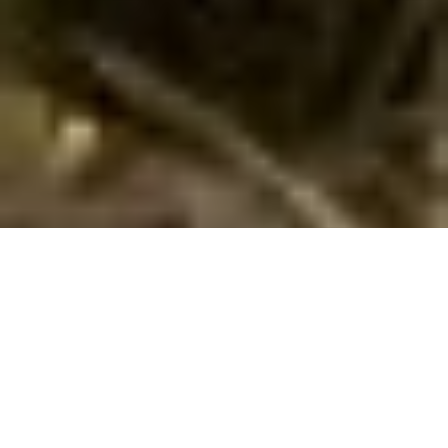
Emne nr.:
133-CKV728