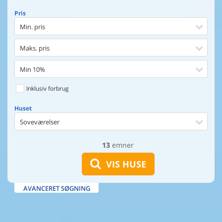
Pris
Min. pris
Maks. pris
Min 10%
Inklusiv forbrug
Huset
Soveværelser
13
emner
Huset
Afstand til indkøb
VIS HUSE
Afstand til vand
AVANCERET SØGNING
Udsigt til vand
Faciliteter