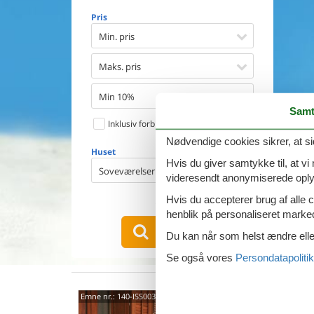
Opvaske
Pris
Vaskema
Tørretu
Min. pris
Ikkeryge
Aktivite
Maks. pris
Handicap
Gode fis
Min 10%
Indhegn
Samt
Inklusiv forbrug
Aircondi
Ladestand
Nødvendige cookies sikrer, at si
Huset
Energive
Hvis du giver samtykke til, at vi
Soveværelser
videresendt anonymiserede oplys
Hvis du accepterer brug af alle c
1
emne
henblik på personaliseret marke
VIS HUSE
Du kan når som helst ændre eller
Se også vores
Persondatapolitik
Via L
Emne nr.:
140-ISS003