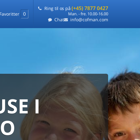
(+45) 7877 0427
Ring til os på
0
Favoritter
Man. - fre. 10.00-16.00
Chat
info@cofman.com
SE I
MED
RKS
DLEJNING
LO
ts laveste pris
på ét sted