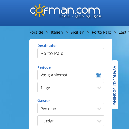
Ferie - igen og igen
Forside
Italien
Sicilien
Porto Palo
Last
Destination
Huset
Afstand ti
Afstand ti
Periode
AVANCERET SØGNING
Vælg ankomst
Udsigt ti
1 uge
Faciliteter
Swimmin
Gæster
Spa
Sauna
Personer
Internet
Parabol/
Husdyr
Brænde