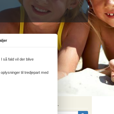
aljer
 så fald vil der blive
 oplysninger til tredjepart med
Søg efter husnr.
ritter