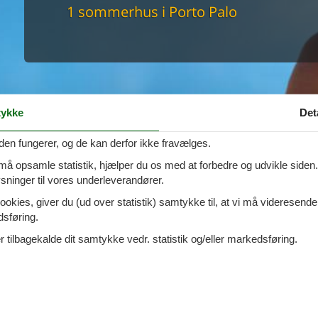
maskine
1 sommerhus i Porto Palo
skine
mbler
r
tsrum
venligt
keforhold
et område
ykke
Det
tion
er til elbil
den fungerer, og de kan derfor ikke fravælges.
nligt
 må opsamle statistik, hjælper du os med at forbedre og udvikle siden. I
ninger til vores underleverandører.
ookies, giver du (ud over statistik) samtykke til, at vi må videresende
dsføring.
 tilbagekalde dit samtykke vedr. statistik og/eller markedsføring.
azio, - Porto Palo Di Menfi -
Tilføj til favo