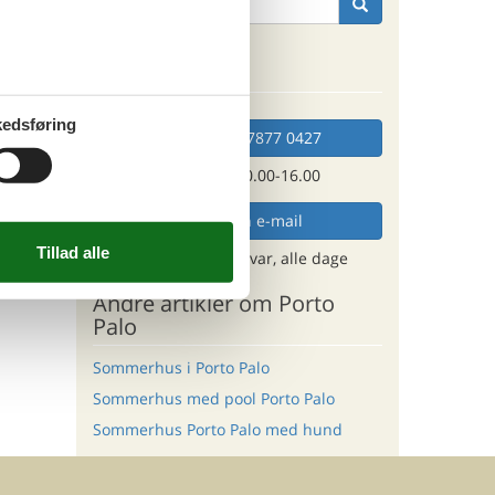
tninger
Kan vi hjælpe?
. sep 26
K
679,-
*
557,-
edsføring
engøring
Ring (+45) 7877 0427
o
Man. - fre. 10.00-16.00
Send en e-mail
og få et hurtigt svar, alle dage
Andre artikler om Porto
Palo
Sommerhus i Porto Palo
Sommerhus med pool Porto Palo
Sommerhus Porto Palo med hund