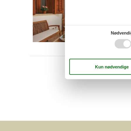
9201
Feriele
til en li
badested
4 p
Nødvendi
2 s
Van