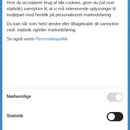
Hvis du accepterer brug af alle cookies, giver du (ud over
Swimmingpool
statistik) samtykke til, at vi må videresende oplysninger til
Spa
tredjepart med henblik på personaliseret markedsføring.
Sauna
Du kan når som helst ændre eller tilbagekalde dit samtykke
Internet
vedr. statistik og/eller markedsføring.
Parabol/kabel TV
Brændeovn
Se også vores
Persondatapolitik
Opvaskemaskine
Vaskemaskine
Tørretumbler
Ikkeryger
Aktivitetsrum
Handicapvenligt
Gode fiskeforhold
Indhegnet område
Aircondition
Nødvendige
Ladestander til elbil
Energivenligt
Statistik