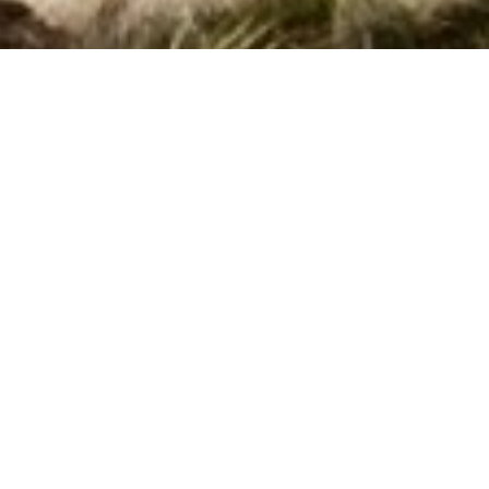
Side 1 af 0
Søg efter husnr.
Kan vi hjælpe?
Ring (+45) 7877 0427