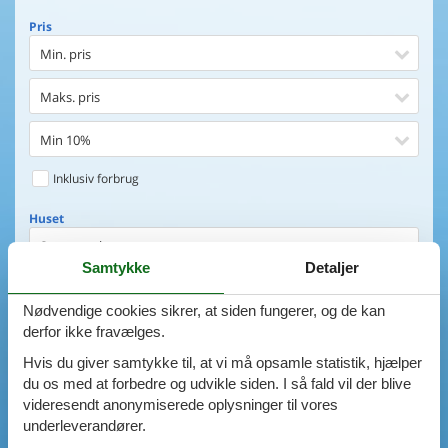
Pris
Min. pris
Maks. pris
Min 10%
Inklusiv forbrug
Huset
Soveværelser
Samtykke
Detaljer
0
emner
Huset
Nødvendige cookies sikrer, at siden fungerer, og de kan
Afstand til indkøb
VIS HUSE
derfor ikke fravælges.
Hvis du giver samtykke til, at vi må opsamle statistik, hjælper
Afstand til vand
AVANCERET SØGNING
du os med at forbedre og udvikle siden. I så fald vil der blive
videresendt anonymiserede oplysninger til vores
Udsigt til vand
underleverandører.
Faciliteter