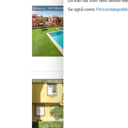
Du kan når som helst ændre eller
Calle
Emne nr.:
147-EBI449
Se også vores
Persondatapolitik
4,0
Velkomme
Lejlighe
køkken o
6 p
2 s
Van
Av D
Emne nr.:
147-EBI263
Torre
Torr
Enkel og
4 perso
åbent kø
4 p