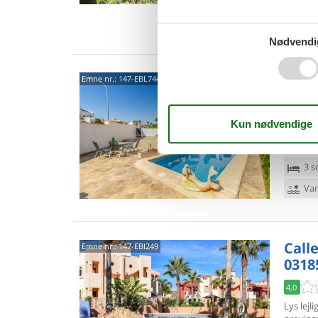
3 s
Van
Nødvendi
C/Sir
Emne nr.:
147-EBL744
I det po
med poo
unge gæs
8 p
3 s
Van
Calle
Emne nr.:
147-EBI249
03185
4,0
Lys lejl