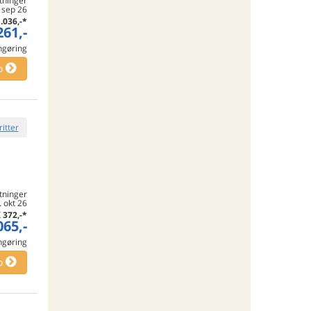
tninger
. sep 26
.036,-
*
261,-
engøring
o
ritter
tninger
 okt 26
K
372,-
*
065,-
engøring
o