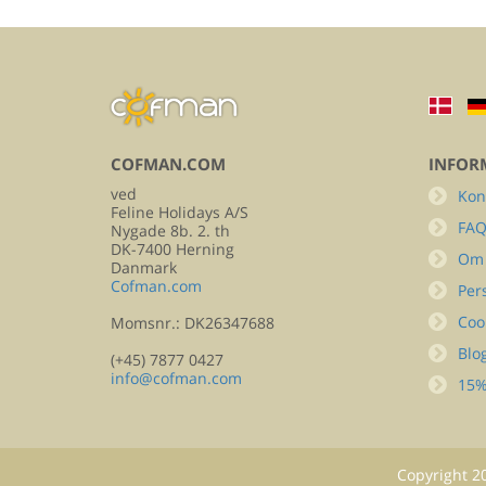
COFMAN.COM
INFOR
ved
Kon
Feline Holidays A/S
FA
Nygade 8b. 2. th
DK-7400 Herning
Om
Danmark
Cofman.com
Per
Coo
Momsnr.: DK26347688
Blo
(+45) 7877 0427
info@cofman.com
15%
Copyright
2