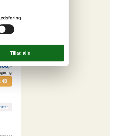
engøring
o
edsføring
ritter
tninger
. sep 26
.523,-
*
368,-
engøring
o
ritter