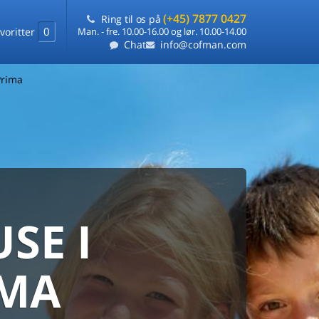
(+45) 7877 0427
Ring til os på
0
voritter
Man. - fre. 10.00-16.00 og lør. 10.00-14.00
Chat
info@cofman.com
Prima
SE I
MED
RKS
DLEJNING
IMA
ts laveste pris
på ét sted