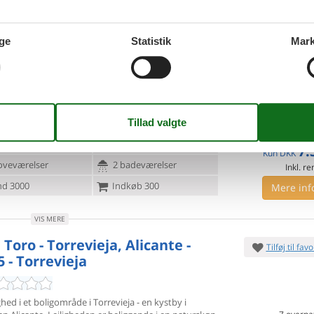
Inkl. r
oveværelser
1 badeværelse
Mere inf
d 150
Indkøb 500
ge
Statistik
Mark
VIS MERE
ius - 03189 - Orihuela Costa
Tilføj til favo
pulære feriekompleks La Florida ligger dette feriehus
l. Men sin
centrale beliggenhed er det oplagt til
7 overna
ter, da der ikke er langt til
sø. 6. sep 26
-
sø. 13
Spar
17%
∼
DKK
1
ersoner
1 husdyr
7.
Kun
DKK
oveværelser
2 badeværelser
Inkl. r
d 3000
Indkøb 300
Mere inf
VIS MERE
 Toro - Torrevieja, Alicante -
Tilføj til favo
 - Torrevieja
ighed i et boligområde i Torrevieja - en kystby i