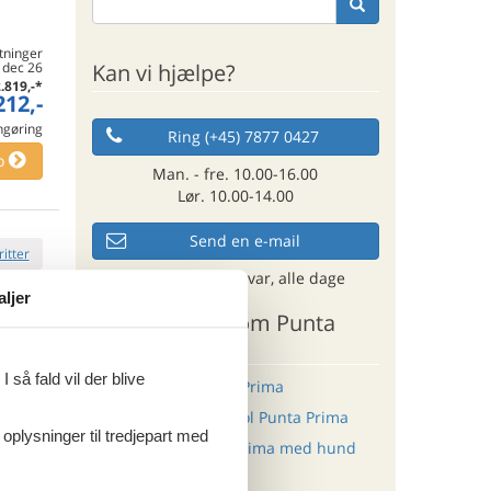
tninger
Kan vi hjælpe?
. dec 26
.819,-
*
212,-
engøring
Ring (+45) 7877 0427
o
Man. - fre. 10.00-16.00
Lør. 10.00-14.00
Send en e-mail
ritter
og få et hurtigt svar, alle dage
aljer
Andre artikler om Punta
tninger
Prima
. sep 26
.231,-
*
925,-
 så fald vil der blive
Sommerhus i Punta Prima
engøring
Sommerhus med pool Punta Prima
o
 oplysninger til tredjepart med
Sommerhus Punta Prima med hund