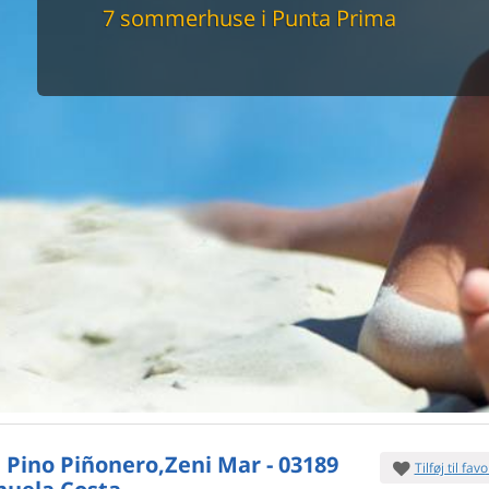
maskine
7 sommerhuse i Punta Prima
skine
mbler
r
tsrum
venligt
keforhold
et område
tion
er til elbil
nligt
e Pino Piñonero,Zeni Mar - 03189
Tilføj til favo