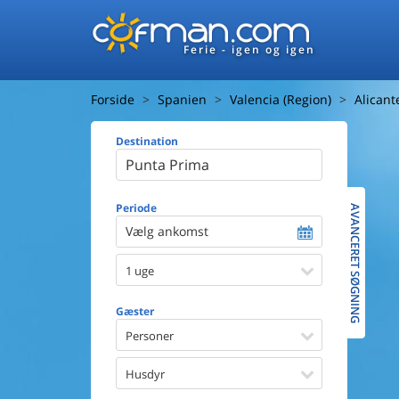
Ferie - igen og igen
Forside
Spanien
Valencia (Region)
Alicant
Destination
Huset
Afstand ti
Afstand ti
Periode
AVANCERET SØGNING
Vælg ankomst
Udsigt ti
1 uge
Faciliteter
Swimmin
Gæster
Spa
Sauna
Personer
Internet
Parabol/
Husdyr
Brænde