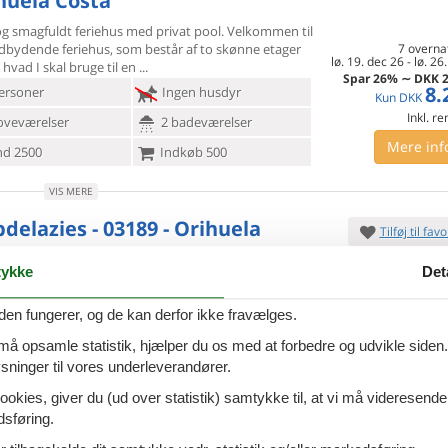
ihuela Costa
g smagfuldt feriehus med privat pool. Velkommen til
ndbydende
feriehus, som består af to skønne etager
7 overna
lø. 19. dec 26
-
lø. 26
 hvad I skal bruge til en
Spar
26%
∼
DKK
2
8.
ersoner
Ingen husdyr
Kun
DKK
Inkl. r
oveværelser
2 badeværelser
Mere inf
d 2500
Indkøb 500
VIS MERE
bdelazies - 03189 - Orihuela
Tilføj til favo
a
ykke
Det
 til denne funktionelle ferielejlighed tæt på stranden.
raktiske ferielejlighed i et populært boligkompleks
7 overna
sø. 30. aug 26
-
sø. 6
den fungerer, og de kan derfor ikke fravælges.
 jer alt hvad I behøver
Spar
24%
∼
DKK
1
3.
ersoner
Ingen husdyr
 må opsamle statistik, hjælper du os med at forbedre og udvikle siden. I
Kun
DKK
ninger til vores underleverandører.
Inkl. r
oveværelser
1 badeværelse
Mere inf
ookies, giver du (ud over statistik) samtykke til, at vi må videresende
d 2000
Indkøb 500
dsføring.
VIS MERE