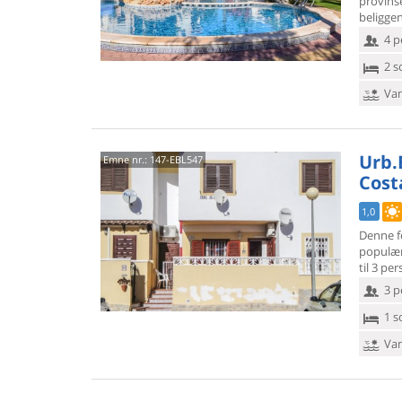
provins
beligge
4 p
2 s
Van
Urb.
Emne nr.:
147-EBL547
Cost
1,0
Denne fe
populæ
til 3 per
3 p
1 s
Van