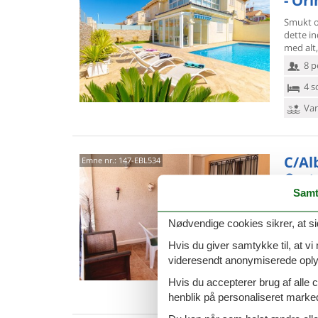
- Or
Smukt o
dette i
med alt,
8 p
4 s
Van
C/Al
Emne nr.:
147-EBL534
Cost
Samt
Glæd jer
Denne
p
Nødvendige cookies sikrer, at si
tilbyder
4 p
Hvis du giver samtykke til, at vi
videresendt anonymiserede oplys
2 s
Hvis du accepterer brug af alle c
Van
henblik på personaliseret marke