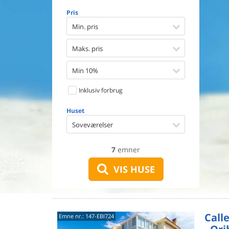
Opvaske
Pris
Vaskema
Tørretu
Min. pris
Ikkeryge
Aktivite
Maks. pris
Handicap
Gode fis
Min 10%
Indhegn
Inklusiv forbrug
Aircondi
Ladestand
Huset
Energive
Soveværelser
7
emner
VIS HUSE
Call
Emne nr.:
147-EBI724