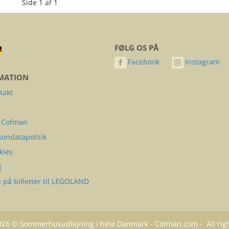
Side 1 af 1
FØLG OS PÅ
Facebook
Instagram
MATION
takt
Q
 Cofman
sondatapolitik
kies
g
 på billetter til LEGOLAND
026
©
Sommerhusudlejning i hele Danmark - Cofman.com
- All rig