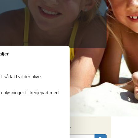
aljer
 så fald vil der blive
 oplysninger til tredjepart med
Søg efter husnr.
ritter