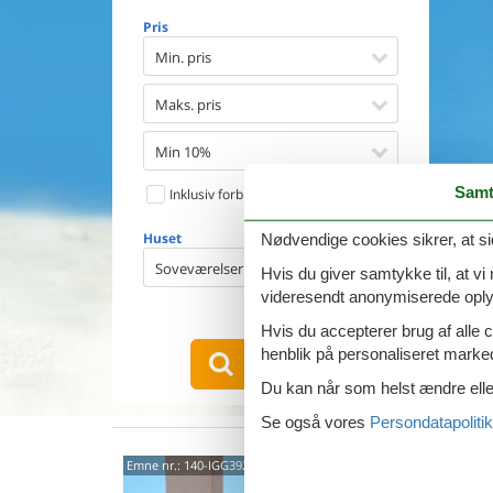
Opvaske
Pris
Vaskema
Tørretu
Min. pris
Ikkeryge
Aktivite
Maks. pris
Handicap
Gode fis
Min 10%
Indhegn
Samt
Inklusiv forbrug
Aircondi
Ladestand
Huset
Nødvendige cookies sikrer, at si
Energive
Soveværelser
Hvis du giver samtykke til, at vi
videresendt anonymiserede oplys
1
emne
Hvis du accepterer brug af alle c
henblik på personaliseret marke
VIS HUSE
Du kan når som helst ændre eller
Se også vores
Persondatapolitik
Via A
Emne nr.:
140-IGG392