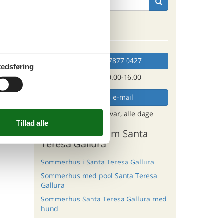
tninger
Kan vi hjælpe?
 sep 26
.037,-
*
919,-
engøring
Ring (+45) 7877 0427
edsføring
o
Man. - fre. 10.00-16.00
Send en e-mail
og få et hurtigt svar, alle dage
Andre artikler om Santa
Teresa Gallura
Sommerhus i Santa Teresa Gallura
Sommerhus med pool Santa Teresa
Gallura
Sommerhus Santa Teresa Gallura med
hund