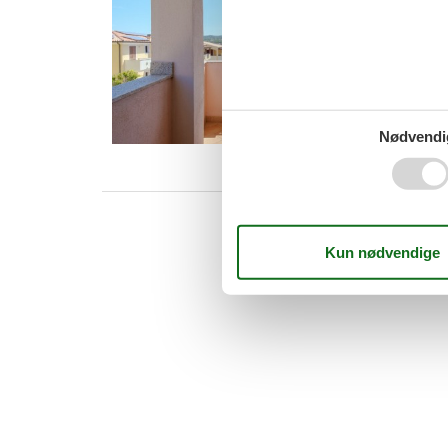
0702
Hyggelig
Velkomm
Teresa 
5 p
1 s
Nødvendi
Van