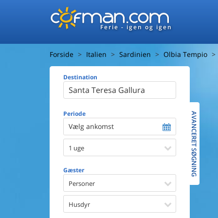
Ferie - igen og igen
Forside
Italien
Sardinien
Olbia Tempio
Destination
Huset
Afstand ti
Afstand ti
Periode
AVANCERET SØGNING
Vælg ankomst
Udsigt ti
1 uge
Faciliteter
Swimmin
Gæster
Spa
Sauna
Personer
Internet
Parabol/
Husdyr
Brænde