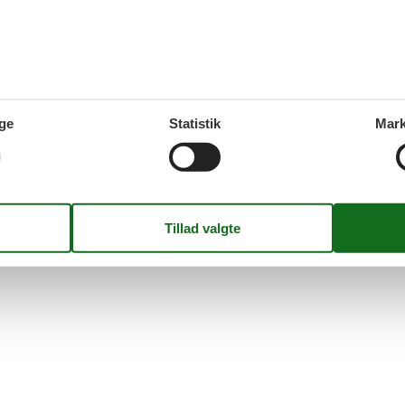
8 - Santa Teresa Gallura
 lejlighed med skøn altan og udsigt over landskabet.
en til
denne autentiske og hjemlige lejlighed i Santa
7 overna
ma. 7. sep 26
-
ma. 14.
di Gallura. Kom her med
Spar
21%
∼
DKK
1
3.
ersoner
Ingen husdyr
Kun
DKK
Inkl. r
oveværelse
1 badeværelse
ge
Statistik
Mark
Mere inf
d 1400
Indkøb 250
VIS MERE
Side 1 af 1