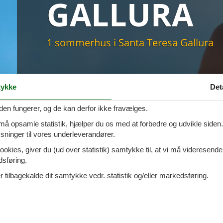
GALLURA
maskine
skine
mbler
r
1 sommerhus i Santa Teresa Gallura
tsrum
venligt
keforhold
et område
ykke
Det
tion
er til elbil
den fungerer, og de kan derfor ikke fravælges.
nligt
 må opsamle statistik, hjælper du os med at forbedre og udvikle siden. I
ninger til vores underleverandører.
ookies, giver du (ud over statistik) samtykke til, at vi må videresende
dsføring.
 tilbagekalde dit samtykke vedr. statistik og/eller markedsføring.
tene - Santa Teresa Di Gallura -
Tilføj til favo