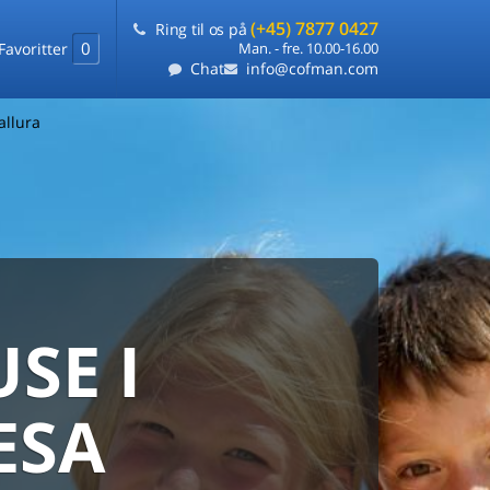
(+45) 7877 0427
Ring til os på
0
Favoritter
Man. - fre. 10.00-16.00
Chat
info@cofman.com
allura
SE I
MED
RKS
DLEJNING
ESA
ts laveste pris
på ét sted