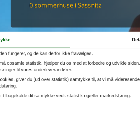
maskine
0 sommerhuse i Sassnitz
skine
mbler
r
tsrum
venligt
ykke
Det
keforhold
et område
den fungerer, og de kan derfor ikke fravælges.
tion
er til elbil
 må opsamle statistik, hjælper du os med at forbedre og udvikle siden. I
nligt
ninger til vores underleverandører.
ookies, giver du (ud over statistik) samtykke til, at vi må videresende
dsføring.
 tilbagekalde dit samtykke vedr. statistik og/eller markedsføring.
Side 1 af 0