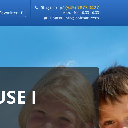
(+45) 7877 0427
Ring til os på
0
Favoritter
Man. - fre. 10.00-16.00
Chat
info@cofman.com
SE I
MED
RKS
DLEJNING
ts laveste pris
på ét sted