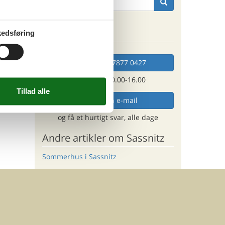
Kan vi hjælpe?
edsføring
Ring (+45) 7877 0427
Man. - fre. 10.00-16.00
Send en e-mail
og få et hurtigt svar, alle dage
Andre artikler om Sassnitz
Sommerhus i Sassnitz