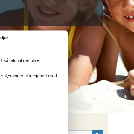
aljer
 så fald vil der blive
 oplysninger til tredjepart med
Søg efter husnr.