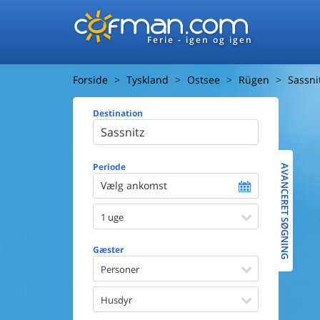
Ferie - igen og igen
Forside
Tyskland
Ostsee
Rügen
Sassni
Destination
Huset
Afstand ti
Afstand ti
Periode
AVANCERET SØGNING
Vælg ankomst
Udsigt ti
1 uge
Faciliteter
Swimmin
Gæster
Spa
Sauna
Personer
Internet
Parabol/
Husdyr
Brænde