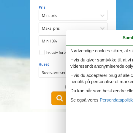
Opvaske
Pris
Vaskema
Tørretu
Min. pris
Ikkeryge
Aktivite
Maks. pris
Handicap
Samt
Gode fis
Min 10%
Indhegn
Nødvendige cookies sikrer, at si
Inklusiv forbrug
Aircondi
Ladestand
Hvis du giver samtykke til, at vi
Huset
Energive
videresendt anonymiserede oplys
Soveværelser
Hvis du accepterer brug af alle c
henblik på personaliseret marke
0
emner
Du kan når som helst ændre eller
VIS HUSE
Se også vores
Persondatapolitik