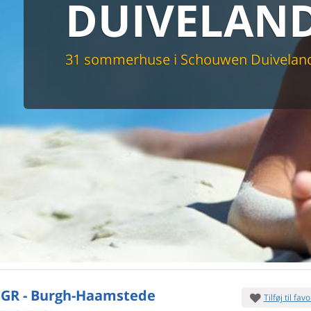
DUIVELAN
maskine
skine
mbler
r
31 sommerhuse i Schouwen Duivelan
tsrum
venligt
keforhold
et område
tion
er til elbil
nligt
 GR - Burgh-Haamstede
Tilføj til favo