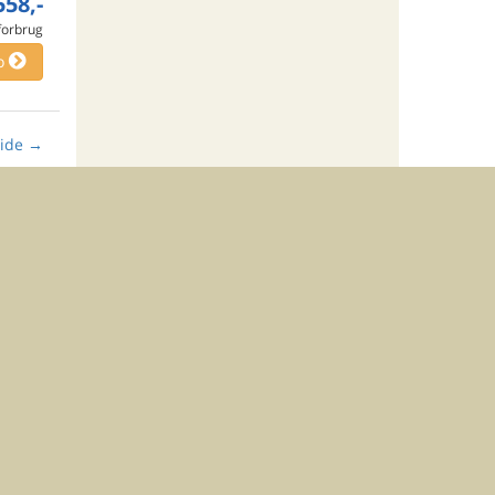
558,-
 forbrug
o
ide
→