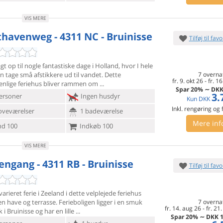
VIS MERE
thavenweg - 4311 NC - Bruinisse
Tilføj til favo
agt op til nogle fantastiske dage i Holland, hvor I hele
an tage
små afstikkere ud til vandet. Dette
7 overna
fr. 9. okt 26
-
fr. 16
venlige feriehus bliver rammen om
Spar
20%
∼
DK
3.
ersoner
Ingen husdyr
Kun
DKK
Inkl. rengøring og
oveværelser
1 badeværelse
Mere inf
d 100
Indkøb 100
VIS MERE
engang - 4311 RB - Bruinisse
Tilføj til favo
arieret ferie i Zeeland i dette velplejede feriehus
n have og
terrasse. Ferieboligen ligger i en smuk
7 overna
fr. 14. aug 26
-
fr. 21
 i Bruinisse og har en lille
Spar
20%
∼
DKK
1