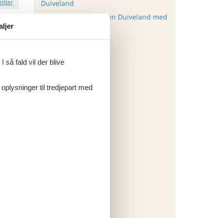
ritter
Duiveland
Sommerhus Schouwen Duiveland med
tninger
aljer
. aug 26
hund
.835,-
*
320,-
engøring
ersoner
 så fald vil der blive
o
 oplysninger til tredjepart med
ritter
tninger
. aug 26
.503,-
*
850,-
engøring
ersoner
o