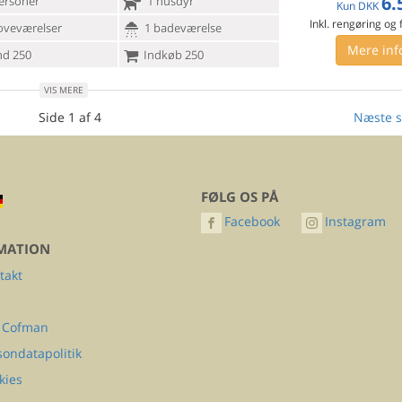
6.
ersoner
1 husdyr
Kun
DKK
Inkl. rengøring og
oveværelser
1 badeværelse
Mere inf
d 250
Indkøb 250
VIS MERE
Side 1 af 4
Næste s
FØLG OS PÅ
Facebook
Instagram
MATION
takt
Q
 Cofman
sondatapolitik
kies