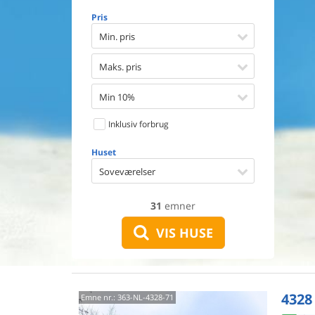
Opvaske
Pris
Vaskema
Tørretu
Min. pris
Ikkeryge
Aktivite
Maks. pris
Handicap
Gode fis
Min 10%
Indhegn
Inklusiv forbrug
Aircondi
Ladestand
Huset
Energive
Soveværelser
31
emner
VIS HUSE
4328
Emne nr.:
363-NL-4328-71