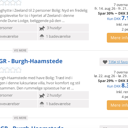
7 overna
fr. 14. aug 26
-
fr. 21
hytte i Zeeland til 2 personer Bolig: Nyd en fredelig
Spar
30%
∼
DKK
3
oplevelse for to i hjertet af Zeeland i denne
7.
Kun
DKK
nde Dune Lodge, beliggende på den
Inkl. r
ersoner
3 husdyr
2
p
oveværelse
1 badeværelse
Mere inf
VIS MERE
GR - Burgh-Haamstede
Tilføj til favo
7 overna
lø. 22. aug 26
-
lø. 29
 Burgh-Haamstede med have Bolig: Træd ind i
Spar
29%
∼
DKK
3
gen i denne
luksuriøse villa, hvor komfort og stil
8.
Kun
DKK
 sammen. Den rummelige spisestue har et
Inkl. r
ersoner
2 husdyr
4
p
oveværelser
1 badeværelse
Mere inf
VIS MERE