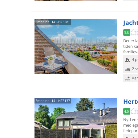
Jach
Emne nr.:
141-HZE281
3,8
Der er l
tiden k
familie
4 p
2 s
Van
Hert
Emne nr.:
141-HZE137
4,0
Nyd en v
med ege
feriepark