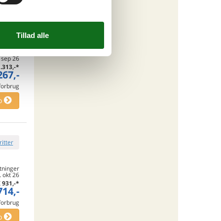
ritter
tninger
. sep 26
.313,-
*
267,-
 forbrug
o
ritter
tninger
. okt 26
K
931,-
*
714,-
 forbrug
o