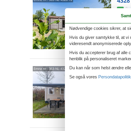
4328
4,2
Samt
Zeeland 
Campin
denne i
Nødvendige cookies sikrer, at si
4 p
Hvis du giver samtykke til, at vi
videresendt anonymiserede oplys
1 s
Hvis du accepterer brug af alle c
henblik på personaliseret marke
Du kan når som helst ændre eller
4328
Emne nr.:
363-NL-4328-70
Se også vores
Persondatapolitik
4,0
Familief
Beligge
natursk
4 p
2 s