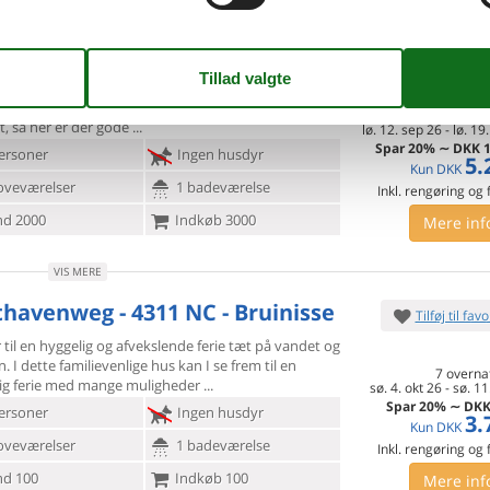
VIS MERE
weg 18 - - 4316 LB - Zonnemaire
Tilføj til favo
 til en dejlig ferie med familien, hvor I kan få jeres
ette
attraktive feriehus! Huset er lyst og hyggeligt
7 overna
t, så her er der gode
lø. 12. sep 26
-
lø. 19
Spar
20%
∼
DKK
1
ersoner
Ingen husdyr
5.
Kun
DKK
oveværelser
1 badeværelse
Inkl. rengøring og
d 2000
Indkøb 3000
Mere inf
VIS MERE
thavenweg - 4311 NC - Bruinisse
Tilføj til favo
 til en hyggelig og afvekslende ferie tæt på vandet og
. I
dette familievenlige hus kan I se frem til en
7 overna
ig ferie med mange muligheder
sø. 4. okt 26
-
sø. 11
Spar
20%
∼
DK
ersoner
Ingen husdyr
3.
Kun
DKK
oveværelser
1 badeværelse
Inkl. rengøring og
d 100
Indkøb 100
Mere inf