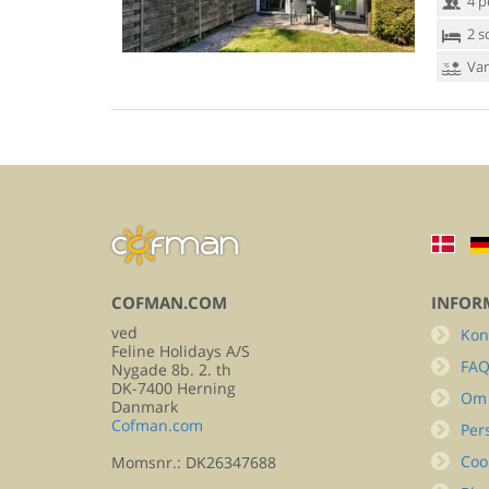
4 p
2 s
Van
COFMAN.COM
INFOR
ved
Kon
Feline Holidays A/S
FA
Nygade 8b. 2. th
DK-7400 Herning
Om
Danmark
Cofman.com
Per
Coo
Momsnr.: DK26347688