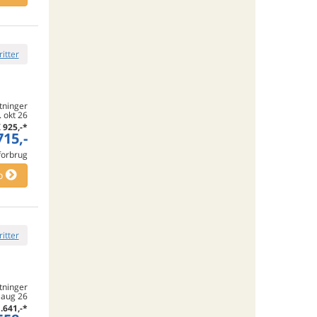
ritter
tninger
. okt 26
K
925,-
*
715,-
 forbrug
o
ritter
tninger
. aug 26
.641,-
*