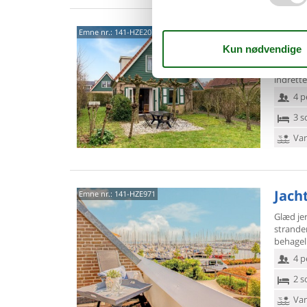
Zuid
Emne nr.:
141-HZE207
Glæd jer
base i d
indrette
4 p
3 s
Van
Jach
Emne nr.:
141-HZE971
Glæd jer
stranden
behagel
4 p
2 s
Van