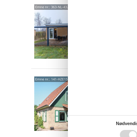
4328
Emne nr.:
363-NL-4328-73
5,0
Hyggeli
Beliggen
Camping
6 p
3 s
Zuid
Emne nr.:
141-HZE157
Hold en 
feriehus
den ove
6 p
3 s
Nødvendi
Van