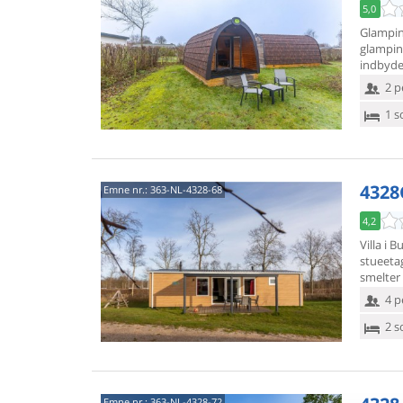
5,0
Glamping
glamping
indbyde
2 p
1 s
4328
Emne nr.:
363-NL-4328-68
4,2
Villa i
stueeta
smelter
4 p
2 s
Emne nr.:
363-NL-4328-72