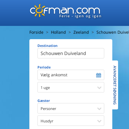
Ferie - igen og igen
Forside
Holland
Zeeland
Schouwen Duive
Destination
Huset
Afstand ti
Afstand ti
Periode
AVANCERET SØGNING
Vælg ankomst
Udsigt ti
1 uge
Faciliteter
Swimmin
Gæster
Spa
Sauna
Personer
Internet
Parabol/
Husdyr
Brænde