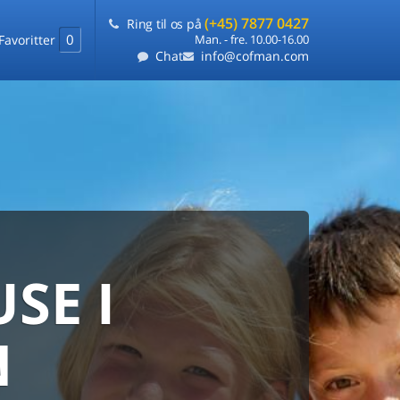
(+45) 7877 0427
Ring til os på
0
Favoritter
Man. - fre. 10.00-16.00
Chat
info@cofman.com
SE I
MED
RKS
DLEJNING
N
ts laveste pris
på ét sted