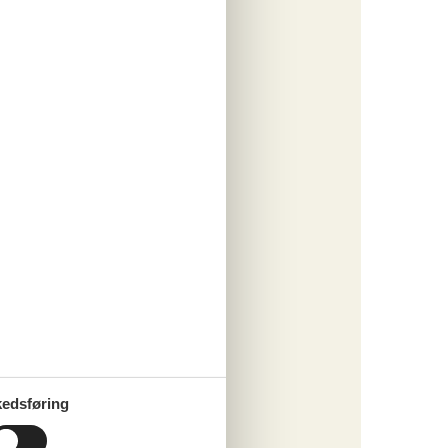
ritter
tninger
 aug 26
.510,-
*
873,-
engøring
ersoner
o
ritter
tninger
 sep 26
.343,-
*
371,-
 forbrug
edsføring
o