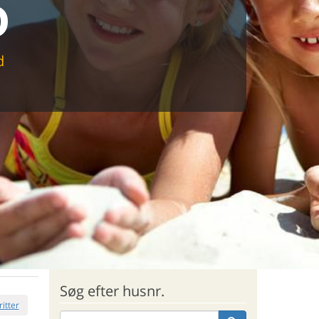
D
d
Søg efter husnr.
ritter