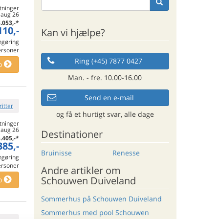
tninger
. aug 26
.053,-
*
110,-
Kan vi hjælpe?
engøring
ersoner
Ring (+45) 7877 0427
o
Man. - fre. 10.00-16.00
Send en e-mail
ritter
og få et hurtigt svar, alle dage
tninger
. aug 26
Destinationer
.405,-
*
385,-
Bruinisse
Renesse
engøring
ersoner
Andre artikler om
Schouwen Duiveland
o
Sommerhus på Schouwen Duiveland
Sommerhus med pool Schouwen