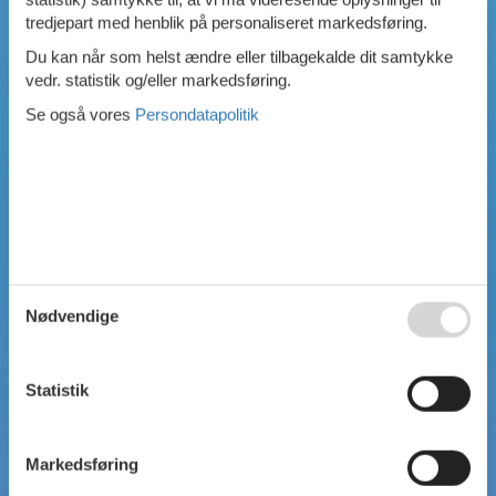
tredjepart med henblik på personaliseret markedsføring.
Swimmingpool
Spa
Du kan når som helst ændre eller tilbagekalde dit samtykke
Sauna
vedr. statistik og/eller markedsføring.
Internet
Se også vores
Persondatapolitik
Parabol/kabel TV
Brændeovn
Opvaskemaskine
Vaskemaskine
Tørretumbler
Ikkeryger
Aktivitetsrum
Handicapvenligt
Gode fiskeforhold
Nødvendige
Indhegnet område
Aircondition
Ladestander til elbil
Statistik
Energivenligt
Markedsføring