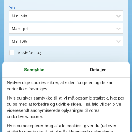
Pris
Min. pris
Maks. pris
Min 10%
Inklusiv forbrug
Huset
Samtykke
Detaljer
Soveværelser
Nødvendige cookies sikrer, at siden fungerer, og de kan
0
emner
Huset
derfor ikke fravælges.
Afstand til indkøb
VIS HUSE
Hvis du giver samtykke til, at vi må opsamle statistik, hjælper
du os med at forbedre og udvikle siden. I så fald vil der blive
Afstand til vand
videresendt anonymiserede oplysninger til vores
AVANCERET SØGNING
underleverandører.
Udsigt til vand
Hvis du accepterer brug af alle cookies, giver du (ud over
statistik) samtykke til, at vi må videresende oplysninger til
Faciliteter