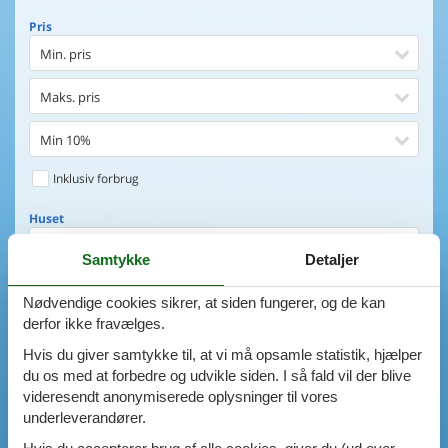
Pris
Min. pris
Maks. pris
Min 10%
Inklusiv forbrug
Huset
Soveværelser
Samtykke
Detaljer
0
emner
Huset
Nødvendige cookies sikrer, at siden fungerer, og de kan
derfor ikke fravælges.
Afstand til indkøb
VIS HUSE
Hvis du giver samtykke til, at vi må opsamle statistik, hjælper
Afstand til vand
du os med at forbedre og udvikle siden. I så fald vil der blive
AVANCERET SØGNING
videresendt anonymiserede oplysninger til vores
Udsigt til vand
underleverandører.
Faciliteter