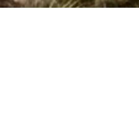
Side 1 af 0
Søg efter husnr.
Kan vi hjælpe?
Ring (+45) 7877 0427
Man. - fre. 10.00-16.00