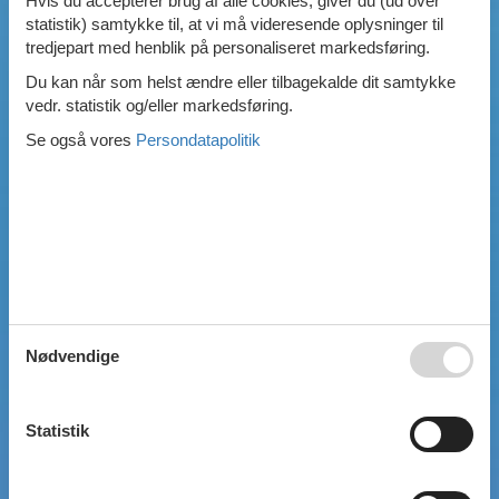
Hvis du accepterer brug af alle cookies, giver du (ud over
statistik) samtykke til, at vi må videresende oplysninger til
Swimmingpool
tredjepart med henblik på personaliseret markedsføring.
Spa
Sauna
Du kan når som helst ændre eller tilbagekalde dit samtykke
Internet
vedr. statistik og/eller markedsføring.
Parabol/kabel TV
Se også vores
Persondatapolitik
Brændeovn
Opvaskemaskine
Vaskemaskine
Tørretumbler
Ikkeryger
Aktivitetsrum
Handicapvenligt
Gode fiskeforhold
Indhegnet område
Aircondition
Nødvendige
Ladestander til elbil
Energivenligt
Statistik