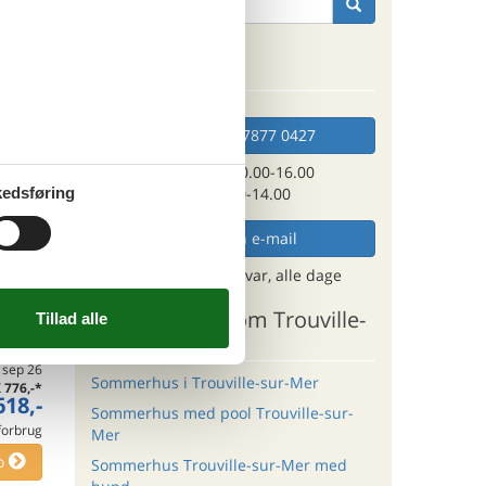
Kan vi hjælpe?
tninger
. aug 26
.066,-
*
848,-
Ring (+45) 7877 0427
 forbrug
Man. - fre. 10.00-16.00
o
edsføring
Lør. 10.00-14.00
Send en e-mail
og få et hurtigt svar, alle dage
ritter
Andre artikler om Trouville-
sur-Mer
tninger
. sep 26
Sommerhus i Trouville-sur-Mer
K
776,-
*
618,-
Sommerhus med pool Trouville-sur-
 forbrug
Mer
o
Sommerhus Trouville-sur-Mer med