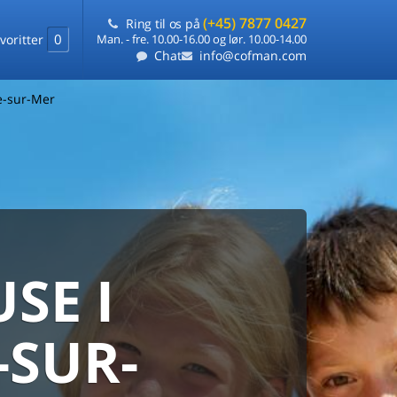
(+45) 7877 0427
Ring til os på
0
voritter
Man. - fre. 10.00-16.00 og lør. 10.00-14.00
Chat
info@cofman.com
e-sur-Mer
SE I
MED
RKS
DLEJNING
-SUR-
ts laveste pris
på ét sted