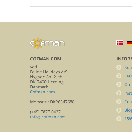
COFMAN.COM
INFOR
ved
Kon
Feline Holidays A/S
FA
Nygade 8b. 2. th
DK-7400 Herning
Om
Danmark
Cofman.com
Per
Coo
Momsnr.: DK26347688
Blo
(+45) 7877 0427
info@cofman.com
15%