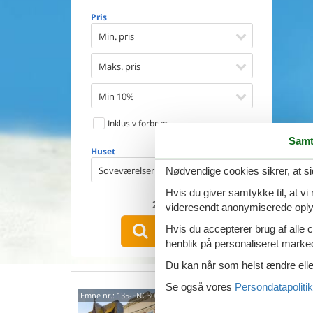
Opvaske
Pris
Vaskema
Tørretu
Min. pris
Ikkeryge
Aktivite
Maks. pris
Handicap
Gode fis
Min 10%
Indhegn
Inklusiv forbrug
Aircondi
Ladestand
Samt
Huset
Energive
Soveværelser
Nødvendige cookies sikrer, at si
Hvis du giver samtykke til, at vi
2
emner
videresendt anonymiserede oplys
VIS HUSE
Hvis du accepterer brug af alle c
henblik på personaliseret marke
Du kan når som helst ændre eller
Se også vores
Persondatapolitik
1 Rue
Emne nr.:
135-FNC308