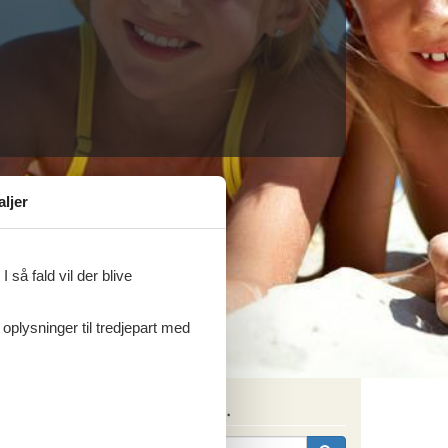
aljer
 så fald vil der blive
 oplysninger til tredjepart med
Søg efter husnr.
ritter