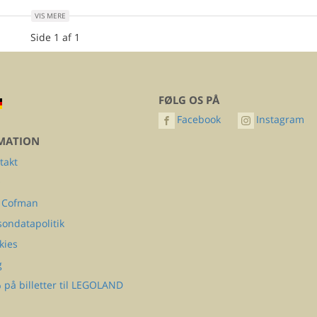
VIS MERE
Side 1 af 1
FØLG OS PÅ
Facebook
Instagram
MATION
takt
Q
 Cofman
sondatapolitik
kies
g
 på billetter til LEGOLAND