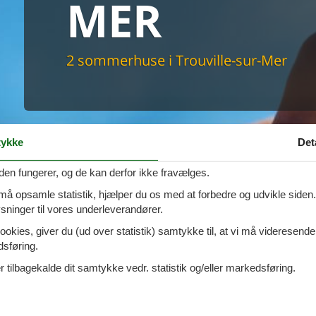
MER
maskine
skine
mbler
r
2 sommerhuse i Trouville-sur-Mer
tsrum
venligt
keforhold
et område
tion
er til elbil
ykke
Det
nligt
den fungerer, og de kan derfor ikke fravælges.
 må opsamle statistik, hjælper du os med at forbedre og udvikle siden. I
ninger til vores underleverandører.
ookies, giver du (ud over statistik) samtykke til, at vi må videresende
dsføring.
 tilbagekalde dit samtykke vedr. statistik og/eller markedsføring.
 Saint Michel - 14360 - Trouville
Tilføj til favo