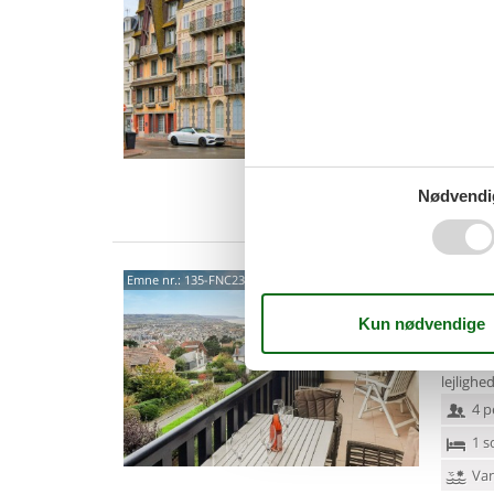
Sur 
4,0
Nyd en 
ferielej
det stil
2 p
1 s
Nødvendi
Van
Chem
Emne nr.:
135-FNC236
Trou
En hygge
Trouvill
lejligh
4 p
1 s
Van