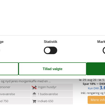
Mer
uforglemmelig ferie for to i denne charmerende
lighed med
havudsigt nær stranden. Lad jer betage af
7 overna
lø. 8. aug 26
-
lø. 15
fulde interiør i denne fortryllende
Spar
19%
∼
DKK
2
8.
ersoner
1 husdyr
Kun
DKK
Inkl. rengøring og
oveværelse
1 badeværelse
Mere inf
ge
Statistik
Mark
d 60
Indkøb 100
VIS MERE
in des longs buts - 14360 -
Tilføj til favo
ville-Sur-Mer
lig og varm ferielejlighed i den franske badeby
e-sur-Mer.
Vågn op i denne hyggeligt indrettede
7 overna
lø. 29. aug 26
-
lø. 5
ed og nyd jeres morgenkaffe med en
Spar
18%
∼
DK
3.
ersoner
Ingen husdyr
Kun
DKK
Inkl. rengøring og
oveværelse
1 badeværelse
Mere inf
d 750
Indkøb 650