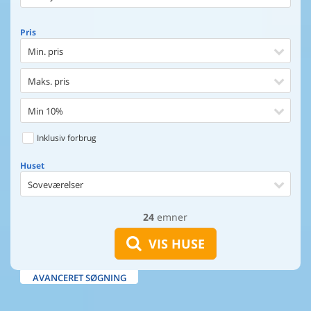
Pris
Min. pris
Maks. pris
Min 10%
Inklusiv forbrug
Huset
Soveværelser
24
emner
Huset
Afstand til indkøb
VIS HUSE
Afstand til vand
AVANCERET SØGNING
Udsigt til vand