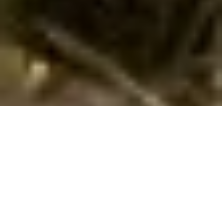
Emne nr.:
133-CDA799