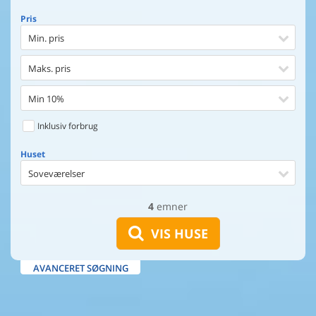
Pris
Min. pris
Maks. pris
Min 10%
Inklusiv forbrug
Huset
Soveværelser
4
emner
Huset
Afstand til indkøb
VIS HUSE
Afstand til vand
AVANCERET SØGNING
Udsigt til vand
Faciliteter