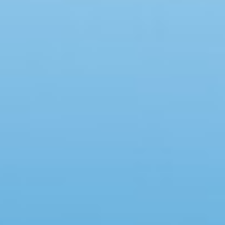
Swimmingpool
Spa
Sauna
Internet
Parabol/kabel TV
Brændeovn
Opvaskemaskine
Vaskemaskine
Tørretumbler
Ikkeryger
Aktivitetsrum
Handicapvenligt
Gode fiskeforhold
Indhegnet område
Aircondition
Ladestander til elbil
Energivenligt