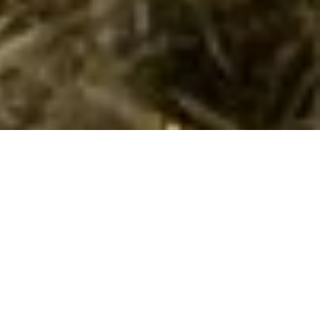
Emne nr.:
140-IFC180