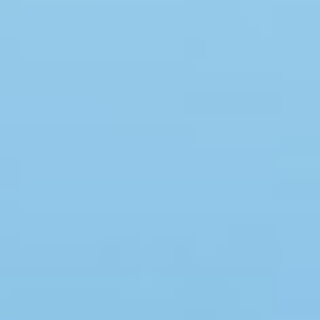
Swimmingpool
Spa
Sauna
Internet
Parabol/kabel TV
Brændeovn
Opvaskemaskine
Vaskemaskine
Tørretumbler
Ikkeryger
Aktivitetsrum
Handicapvenligt
Gode fiskeforhold
Indhegnet område
Aircondition
Ladestander til elbil
Energivenligt