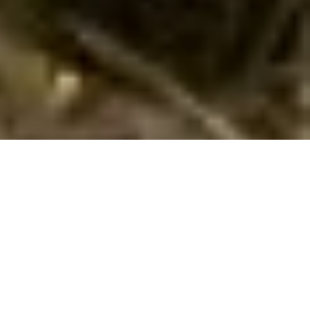
Emne nr.:
130-E19091