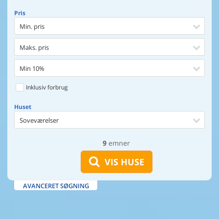
Pris
Min. pris
Maks. pris
Min 10%
Inklusiv forbrug
Huset
Soveværelser
9
emner
Huset
Afstand til indkøb
VIS HUSE
Afstand til vand
AVANCERET SØGNING
Udsigt til vand
Faciliteter