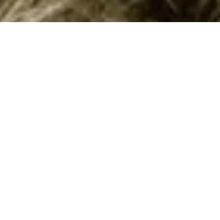
Emne nr.:
363-NL-4351-28