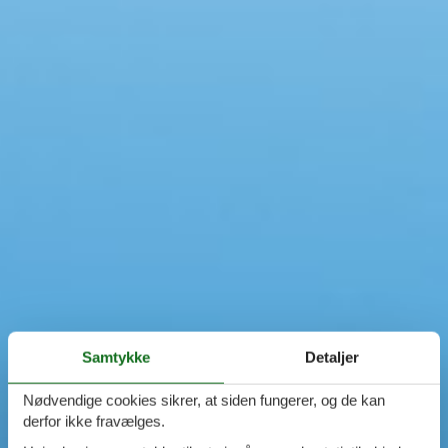
Swimmingpool
Spa
Sauna
Internet
Parabol/kabel TV
Brændeovn
Opvaskemaskine
Vaskemaskine
Tørretumbler
Ikkeryger
Aktivitetsrum
Handicapvenligt
Gode fiskeforhold
Indhegnet område
Aircondition
Ladestander til elbil
Samtykke
Detaljer
Energivenligt
Nødvendige cookies sikrer, at siden fungerer, og de kan
derfor ikke fravælges.