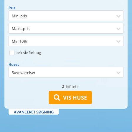
Pris
Min. pris
Maks. pris
Min 10%
Inklusiv forbrug
Huset
Soveværelser
2
emner
Huset
Afstand til indkøb
VIS HUSE
Afstand til vand
AVANCERET SØGNING
Udsigt til vand
Faciliteter