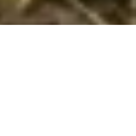
Emne nr.:
530-442772