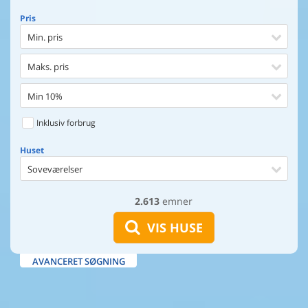
Pris
Min. pris
Maks. pris
Min 10%
Inklusiv forbrug
Huset
Soveværelser
2.613
emner
Huset
Afstand til indkøb
VIS HUSE
Afstand til vand
AVANCERET SØGNING
Udsigt til vand
Faciliteter