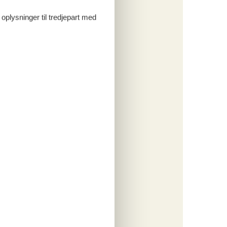
 oplysninger til tredjepart med
tninger
041,-
engøring
o
ritter
tninger
421,-