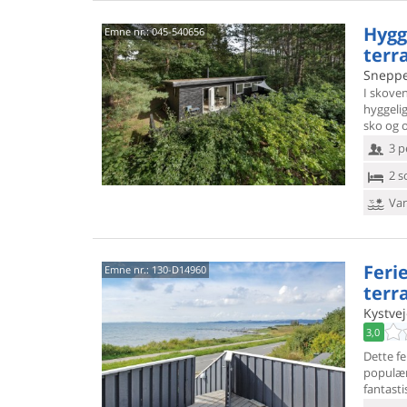
Hygg
Emne nr.:
045-540656
terr
Sneppev
I skoven
hyggelig
sko og o
3 p
2 s
Van
Feri
Emne nr.:
130-D14960
terr
Kystvej
3,0
Dette fe
populær
fantast