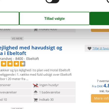
økken med
bl.a. TV med Viasatkanaler. Det er en dejlig
ldsvis ny lejlighed med
ersoner
Ingen husdyr
7 overna
5.
DKK
oveværelse
1 badeværelse
Mere inf
d 2000
Indkøb 4000
VIS MERE
lejlighed med havudsigt og
Tilføj til favo
a i Ebeltoft
randvej - 8400 - Ebeltoft
 lækker og lys lejlighed i to plan ved Hotel Ebeltoft
beliggende
i 1. række med fuld udsigt over Ebeltoft
 bor I 20 meter fra
7 overna
4.
ersoner
Ingen husdyr
Fra
DKK
Inkl. fo
oveværelser
1 badeværelse
Mere inf
d 10
Indkøb 30