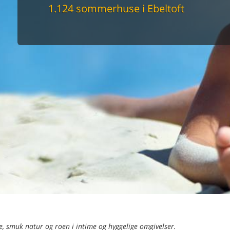
maskine
1.124 sommerhuse i Ebeltoft
skine
mbler
r
tsrum
venligt
keforhold
et område
tion
er til elbil
nligt
e, smuk natur og roen i intime og hyggelige omgivelser.