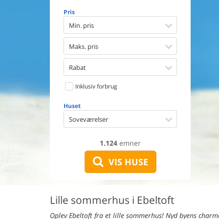
Opvaske
Pris
Vaskema
Tørretu
Min. pris
Ikkeryge
Aktivite
Maks. pris
Handicap
Gode fis
Rabat
Indhegn
Inklusiv forbrug
Aircondi
Ladestand
Huset
Energive
Soveværelser
1.124
emner
VIS HUSE
Lille sommerhus i Ebeltoft
Oplev Ebeltoft fra et lille sommerhus! Nyd byens charm