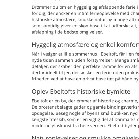
Drømmer du om en hyggelig og afslappende ferie i n
for dig, der ønsker en intim ferieoplevelse med char
historiske atmosfære, smukke natur og mange attrakt
som samtidig giver en skøn base til at udforske alt
afslapning i de bedste omgivelser.
Hyggelig atmosfære og enkel komfor
Når I vælger et lille sommerhus i Ebeltoft, får I en 
nyde tiden sammen uden forstyrrelser. Mange små 
detaljer, der skaber den perfekte ramme for en afs
derfor ideelt til jer, der ønsker en ferie uden prak
friheden ved at have en privat base tæt på både by
Oplev Ebeltofts historiske bymidte
Ebeltoft er en by, der emmer af historie og charme,
De brostensbelagte gader og gamle bindingsværkshu
opdagelse. Besøg nogle af byens små butikker, nyd e
længste træskib, som er en vigtig del af Danmarks 
moderne glaskunst fra hele verden. Ebeltoft byder p
Naturoplevelser og smukke omgivels