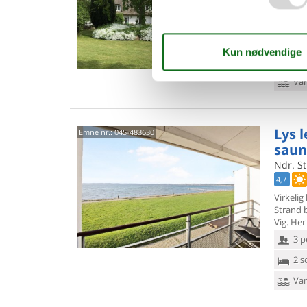
stue/k
og forho
2 p
1 s
Van
Lys 
Emne nr.:
045-483630
saun
Ndr. St
4,7
Virkelig
Strand 
Vig. Her
3 p
2 s
Van