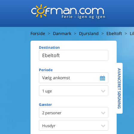
Ferie - igen og igen
Forside
Danmark
Djursland
Ebeltoft
Li
Destination
Huset
Afstand ti
Afstand ti
Periode
AVANCERET SØGNING
Vælg ankomst
Udsigt ti
1 uge
Faciliteter
Swimmin
Gæster
Spa
Sauna
2 personer
Internet
Parabol/
Husdyr
Brænde