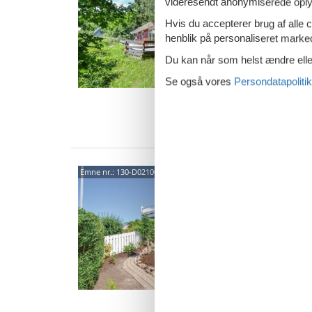
videresendt anonymiserede oplys
Svampe
3,6
Hvis du accepterer brug af alle c
Med en b
henblik på personaliseret marke
ren nat
Du kan når som helst ændre eller
Huset er
2 p
Se også vores
Persondatapolitik
1 s
Van
Dobb
Emne nr.:
130-D02100
Vig
Nyvang 
5,0
Nyd et o
Ebeltoft 
stemnin
2 p
1 s