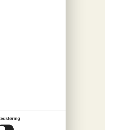
o
ritter
tninger
375,-
 forbrug
o
ritter
edsføring