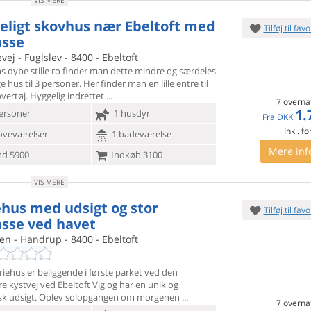
VIS MERE
eligt skovhus nær Ebeltoft med
Tilføj til favo
asse
ej - Fuglslev - 8400 - Ebeltoft
s dybe stille ro finder man dette mindre og særdeles
e hus til
3 personer. Her finder man en lille entre til
vertøj. Hyggelig indrettet
7 overna
1.
ersoner
1 husdyr
Fra
DKK
Inkl. fo
oveværelser
1 badeværelse
Mere inf
d 5900
Indkøb 3100
VIS MERE
ehus med udsigt og stor
Tilføj til favo
asse ved havet
en - Handrup - 8400 - Ebeltoft
riehus er beliggende i første parket ved den
e kystvej ved
Ebeltoft Vig og har en unik og
isk udsigt. Oplev solopgangen om morgenen
7 overna