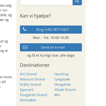
kte valg
r sin
Kan vi hjælpe?
olde, og
vær og
Ring (+45) 7877 0427
Man. - fre. 10.00-16.00
 af og
e
Send en e-mail
 og er
og få et hurtigt svar, alle dage
Destinationer
Ahl Strand
Handrup
et must.
Boeslum Strand
Lyngsbæk
e på
Dråby Strand
Skovgårde
s
Egsmark
Vibæk Strand
Elsegårde Strand
Øer
Femmøller