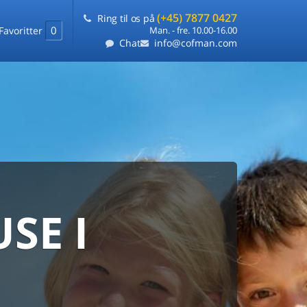
(+45) 7877 0427
Ring til os på
0
Favoritter
Man. - fre. 10.00-16.00
Chat
info@cofman.com
SE I
MED
RKS
DLEJNING
ts laveste pris
på ét sted