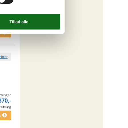
tninger
950,-
o
ritter
tninger
870,-
rsikring
o