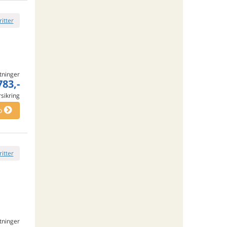
ritter
tninger
783,-
rsikring
o
ritter
tninger