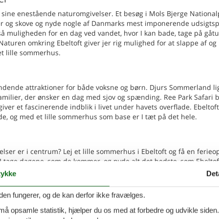
 sine enestående naturomgivelser. Et besøg i Mols Bjerge National
kker og skove og nyde nogle af Danmarks mest imponerende udsigts
gså muligheden for en dag ved vandet, hvor I kan bade, tage på gåt
aturen omkring Ebeltoft giver jer rig mulighed for at slappe af og
i et lille sommerhus.
pændende attraktioner for både voksne og børn. Djurs Sommerland li
familier, der ønsker en dag med sjov og spænding. Ree Park Safari 
iver et fascinerende indblik i livet under havets overflade. Ebeltof
yde, og med et lille sommerhus som base er I tæt på det hele.
velser er i centrum? Lej et lille sommerhus i Ebeltoft og få en ferieo
tage dagene, som de kommer, og nyde alt det bedste, som Ebeltof
ykke
Det
den fungerer, og de kan derfor ikke fravælges.
eligt træhus nær Mols Bjerge
Tilføj til favo
naturudsigt
 må opsamle statistik, hjælper du os med at forbedre og udvikle siden. I