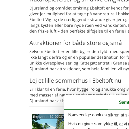
Djursland og området omkring Ebeltoft er kendt for
giver jer mulighed for at tage på vandreture i ba
Ebeltoft Vig og de nærliggende strande giver jer o
langs kysten eller bare nyde roen ved vandkanten. N
den friske luft – den perfekte tilføjelse til en ferie 
Attraktioner for både store og små
Selvom Ebeltoft er en lille by, er den fyldt med s
ikke langt derfra og er en populær destination for 
unikke dyreoplevelser, og Kattegatcentret i Grenaa g
Djursland har attraktioner, som hele familien vil n
Lej et lille sommerhus i Ebeltoft nu
Er I klar til en ferie, hvor hygge, ro og smukke omgi
med masser af nærvær og skønne minder. Her kan I 
Djursland har at byde på.
Samt
Nødvendige cookies sikrer, at si
Hygg
Emne nr.:
130-D20377
med 
Hvis du giver samtykke til, at vi