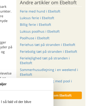
Andre artikler om Ebeltoft
park
Ferie med hund i Ebeltoft
punkter.
ure
Luksus ferie i Ebeltoft
 nyde
Billig ferie i Ebeltoft
Luksus poolhus i Ebeltoft
Poolhuse i Ebeltoft
gger
Feriehus tæt på stranden i Ebeltoft
byder på
Feriebolig tæt på stranden i Ebeltoft
t og
Ferielejlighed tæt på stranden i
Ebeltoft
Sommerhusudlejning i en weekend i
plevelse
Ebeltoft
t og
Sommerhusudlejning med pool i
aljer
Ebeltoft
Vis alle artikler om Ebeltoft
ritter
 så fald vil der blive