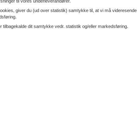
ninger til vores underleverandører.
damvej - Femmøller - 8400 - Ebeltoft
ookies, giver du (ud over statistik) samtykke til, at vi må videresende
eliggenhed på en skrående grund, tilplantet til en
dsføring.
urgrrund er
huset ikke at anbefale gangsbesværet.
 tilbagekalde dit samtykke vedr. statistik og/eller markedsføring.
 meste velegnet til et par, lille
7 overna
3.
ersoner
2 husdyr
Fra
DKK
Inkl. r
oveværelse
1 badeværelse
Mere inf
d 3000
Indkøb 3000
VIS MERE
elthus med udsigt ved Ebeltoft
Tilføj til favo
- 8400 - Ebeltoft
phold i dette dejlige dobbelthus, som ligger ud til
Vig og til
Ebeltoft lystbådehavn. Oplev den maritime
g med strand, udsigt og havet
ersoner
Ingen husdyr
7 overna
3.
Fra
DKK
oveværelse
1 badeværelse