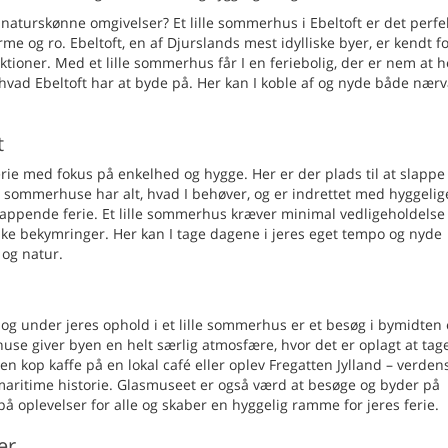
aturskønne omgivelser? Et lille sommerhus i Ebeltoft er det perfe
me og ro. Ebeltoft, en af Djurslands mest idylliske byer, er kendt fo
ioner. Med et lille sommerhus får I en feriebolig, der er nem at h
, hvad Ebeltoft har at byde på. Her kan I koble af og nyde både nær
t
ferie med fokus på enkelhed og hygge. Her er der plads til at slappe
sommerhuse har alt, hvad I behøver, og er indrettet med hyggelig
lappende ferie. Et lille sommerhus kræver minimal vedligeholdelse
tiske bekymringer. Her kan I tage dagene i jeres eget tempo og nyde
 og natur.
 og under jeres ophold i et lille sommerhus er et besøg i bymidten 
se giver byen en helt særlig atmosfære, hvor det er oplagt at tag
n kop kaffe på en lokal café eller oplev Fregatten Jylland – verden
maritime historie. Glasmuseet er også værd at besøge og byder på
å oplevelser for alle og skaber en hyggelig ramme for jeres ferie.
er