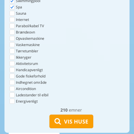
Swimmingpool
Spa
Sauna
Internet
Parabol/kabel TV
Brændeovn
Opvaskemaskine
Vaskemaskine
Tørretumbler
Ikkeryger
Aktivitetsrum
Handicapvenligt
Gode fiskeforhold
Indhegnet område
Aircondition
Ladestander til elbil
Energivenligt
210
emner
VIS HUSE