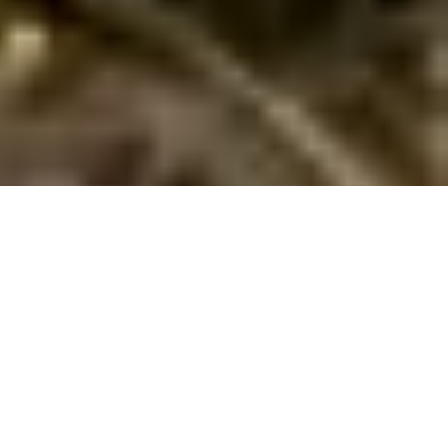
Luksus poolhus i Frankrig
Drøm dig væk til et luksus poolhus i Frankrig! Nyd afslapning i
egen pool og spa, omgivet af fantastisk natur og charmerende
fransk kultur.
Drømmer du om en ferie, hvor luksus, afslapning og en privat
oase går hånd i hånd? Et luksus poolhus i Frankrig er den