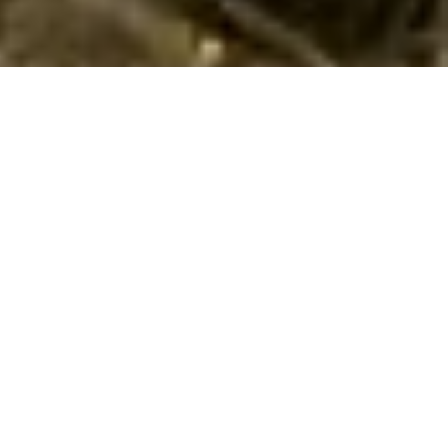
Emne nr.:
133-CLI821