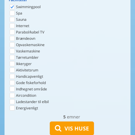
Swimmingpool
Spa
Sauna
Internet
Parabol/kabel TV
Brændeovn
Opvaskemaskine
Vaskemaskine
Tørretumbler
Ikkeryger
Aktivitetsrum
Handicapvenligt
Gode fiskeforhold
Indhegnet område
Aircondition
Ladestander til elbil
Energivenligt
5
emner
VIS HUSE