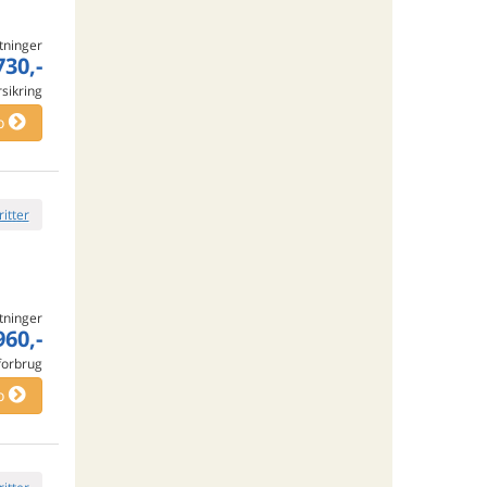
tninger
730,-
rsikring
o
ritter
tninger
960,-
 forbrug
o