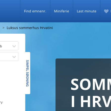
Find emnenr.
Miniferie
Last minute
i
Luksus sommerhus Hrvatini
øb
SIMPEL SØGNING
SOM
SOMM
HELE D
SOMMER
MED
I HR
De fleste danske
TV
PRISG