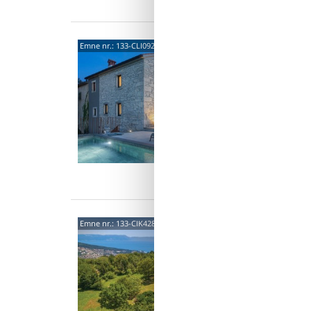
Gornj
Emne nr.:
133-CLI092
5,0
Nyd en 
og pool. 
atmosfær
5 p
2 s
Van
Gondo
Emne nr.:
133-CIK428
Gond
Smukt, t
landsby
beligge
8 p