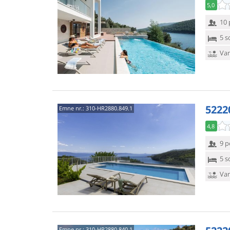
5,0
10 
5 s
Van
5222
Emne nr.:
310-HR2880.849.1
4,8
9 p
5 s
Van
Emne nr.:
310-HR2880.840.1