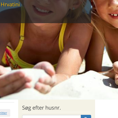
Hrvatini
sommerhus til markedets laveste
Søg efter husnr.
ritter