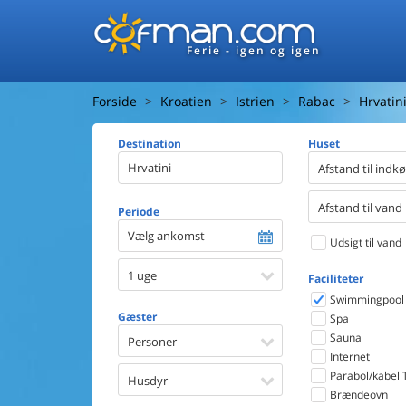
Ferie - igen og igen
Forside
Kroatien
Istrien
Rabac
Hrvatin
Destination
Huset
Afstand til indk
Afstand til vand
Periode
Vælg ankomst
Udsigt til vand
1 uge
Faciliteter
Swimmingpool
Gæster
Spa
Sauna
Personer
Internet
Parabol/kabel 
Husdyr
Brændeovn