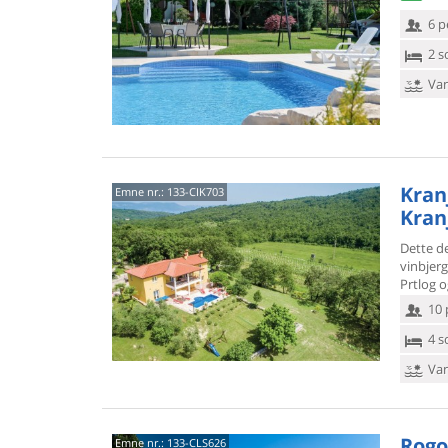
6 p
2 s
Van
Kranj
Emne nr.:
133-CIK703
Kran
Dette d
vinbjerg
Prtlog 
10 
4 s
Van
Rogo
Emne nr.:
133-CLS626