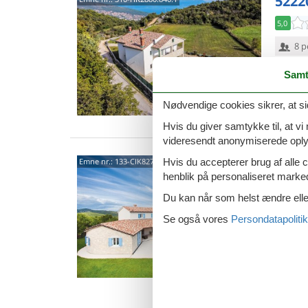
5222
5,0
8 p
4 s
Samt
Van
Nødvendige cookies sikrer, at si
Hvis du giver samtykke til, at vi
videresendt anonymiserede oplys
Gondo
Hvis du accepterer brug af alle c
Emne nr.:
133-CIK827
Labi
henblik på personaliseret marke
Du kan når som helst ændre eller
5,0
Se også vores
Persondatapolitik
Dette me
strande
indbyder
8 p
4 s
Van