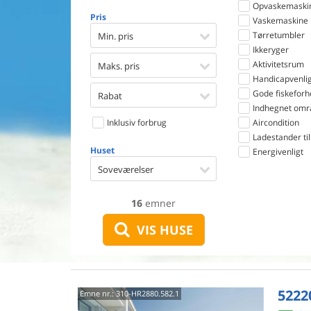
Opvaskemaski
Pris
Vaskemaskine
Tørretumbler
Min. pris
Ikkeryger
Aktivitetsrum
Maks. pris
Handicapvenlig
Gode fiskeforh
Rabat
Indhegnet omr
Inklusiv forbrug
Aircondition
Ladestander til 
Huset
Energivenligt
Soveværelser
16
emner
VIS HUSE
5222
Emne nr.:
310-HR2880.582.1