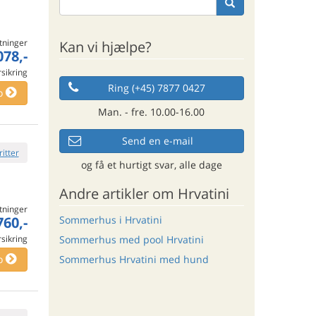
tninger
Kan vi hjælpe?
078,-
rsikring
Ring (+45) 7877 0427
o
Man. - fre. 10.00-16.00
Send en e-mail
ritter
og få et hurtigt svar, alle dage
Andre artikler om Hrvatini
tninger
760,-
Sommerhus i Hrvatini
rsikring
Sommerhus med pool Hrvatini
o
Sommerhus Hrvatini med hund