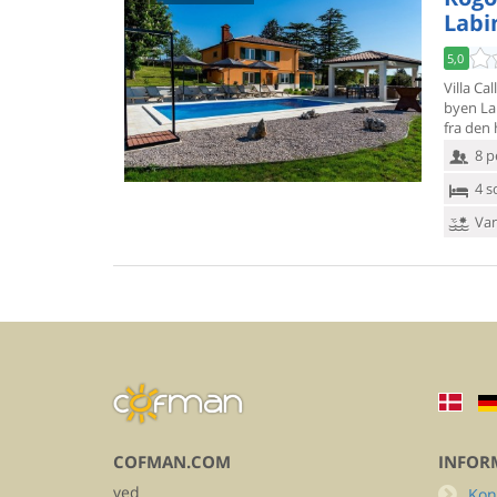
Labi
5,0
Villa C
byen Lab
fra den
8 p
4 s
Van
COFMAN.COM
INFOR
ved
Kon