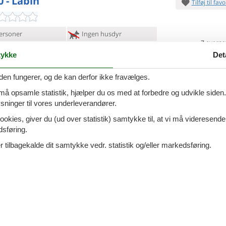
0 - Labin
Tilføj til favo
ersoner
Ingen husdyr
7 overna
oveværelser
4 badeværelser
9.
Fra
DKK
ykke
Det
d 4000
Inkl. rengøring og fo
den fungerer, og de kan derfor ikke fravælges.
Mere inf
 må opsamle statistik, hjælper du os med at forbedre og udvikle siden. I
VIS MERE
ninger til vores underleverandører.
lici - Labin-Gondolici - 52220 -
ookies, giver du (ud over statistik) samtykke til, at vi må videresende
Tilføj til favo
n
dsføring.
 tilbagekalde dit samtykke vedr. statistik og/eller markedsføring.
diterrane feriehus ligger ikke langt fra de skønneste
 (10
minutter i bil). Husets grønne, frodige omgivelser
 til en afslappet ferie.
7 overna
9.
ersoner
2 husdyr
Fra
DKK
Inkl. rengøring og
oveværelser
4 badeværelser
Mere inf
d 1500
Indkøb 1700