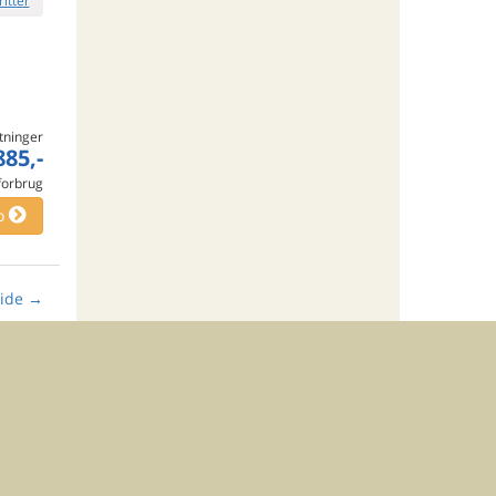
ritter
tninger
885,-
 forbrug
o
ide
→