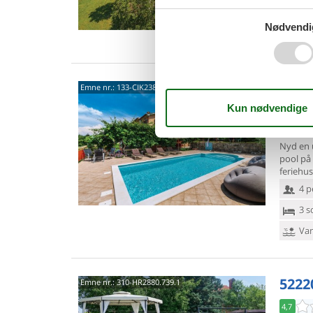
3 s
Nødvendi
Van
Presi
Emne nr.:
133-CIK238
Labi
5,0
Nyd en 
pool på
feriehus
4 p
3 s
Van
5222
Emne nr.:
310-HR2880.739.1
4,7