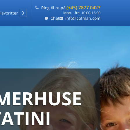
(+45) 7877 0427
Ring til os på
0
Favoritter
Man. - fre. 10.00-16.00
Chat
info@cofman.com
MERHUSE
ERHUS
ANMARKS
HUSUDLEJNING
VATINI
 sommerhuse samlet på ét sted
ARANTI