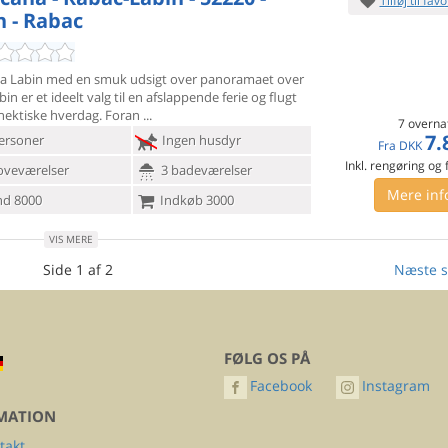
Tilføj til favo
n - Rabac
alla Labin med en smuk udsigt over panoramaet over
in er et
ideelt valg til en afslappende ferie og flugt
 hektiske hverdag. Foran
7 overna
7.
ersoner
Ingen husdyr
Fra
DKK
Inkl. rengøring og
oveværelser
3 badeværelser
Mere inf
d 8000
Indkøb 3000
VIS MERE
Side 1 af 2
Næste s
FØLG OS PÅ
Facebook
Instagram
MATION
takt