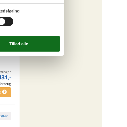
 forbrug
edsføring
o
ritter
tninger
431,-
 forbrug
o
ritter