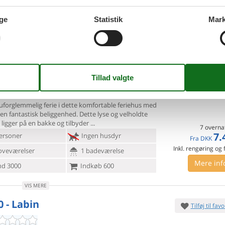
Inkl. rengøring og
oveværelser
2 badeværelser
ge
Statistik
Mark
Mere inf
d 2000
Indkøb 1700
VIS MERE
ka - Labin-Presika - 52220 -
Tilføj til favo
n
uforglemmelig ferie i dette komfortable feriehus med
 en
fantastisk beliggenhed. Dette lyse og velholdte
 ligger på en bakke og tilbyder
7 overna
7.
ersoner
Ingen husdyr
Fra
DKK
Inkl. rengøring og
oveværelser
1 badeværelse
Mere inf
d 3000
Indkøb 600
VIS MERE
0 - Labin
Tilføj til favo