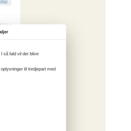
ritter
tninger
390,-
aljer
rsikring
o
 så fald vil der blive
 oplysninger til tredjepart med
ritter
tninger
960,-
 forbrug
o