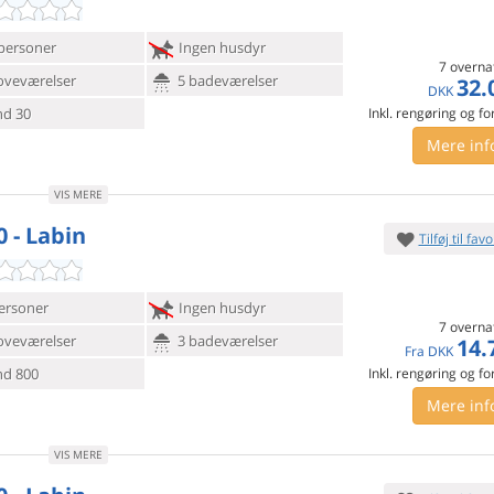
personer
Ingen husdyr
7 overna
oveværelser
5 badeværelser
32.
DKK
d 30
Inkl. rengøring og fo
Mere inf
VIS MERE
0 - Labin
Tilføj til favo
ersoner
Ingen husdyr
7 overna
oveværelser
3 badeværelser
14.
Fra
DKK
d 800
Inkl. rengøring og fo
Mere inf
VIS MERE