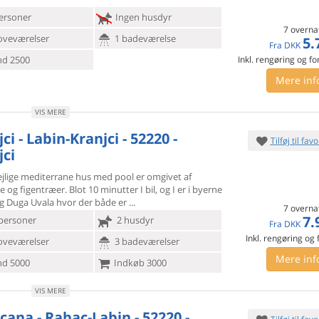
ersoner
Ingen husdyr
7 overna
oveværelser
1 badeværelse
5.
Fra
DKK
d 2500
Inkl. rengøring og fo
Mere inf
VIS MERE
ci - Labin-Kranjci - 52220 -
Tilføj til favo
jci
ejlige mediterrane hus med pool er omgivet af
e og figentræer.
Blot 10 minutter I bil, og I er i byerne
og Duga Uvala hvor der både er
7 overna
7.
personer
2 husdyr
Fra
DKK
Inkl. rengøring og
oveværelser
3 badeværelser
Mere inf
d 5000
Indkøb 3000
VIS MERE
cana - Rabac-Labin - 52220 -