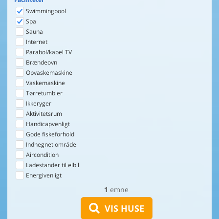
Swimmingpool
Spa
Sauna
Internet
Parabol/kabel TV
Brændeovn
Opvaskemaskine
Vaskemaskine
Tørretumbler
Ikkeryger
Aktivitetsrum
Handicapvenligt
Gode fiskeforhold
Indhegnet område
Aircondition
Ladestander til elbil
Energivenligt
1
emne
VIS HUSE