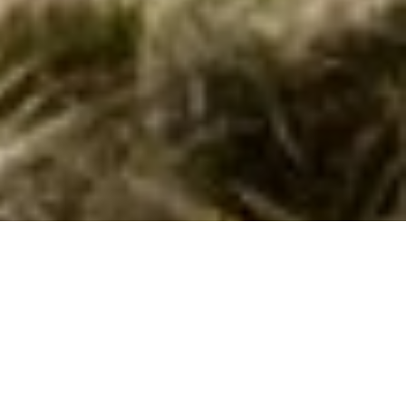
Luksus sommerhus i Broager
Oplev luksus og natur i smukke Broager! Forkæl dig selv med en
ferie i et luksus sommerhus med pool, spa og moderne komfort.