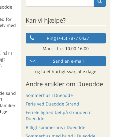
ueodde
Kan vi hjælpe?
ed for
selv med
Ring (+45) 7877 0427
Man. - fre. 10.00-16.00
 når I
ugt
Send en e-mail
r.
og få et hurtigt svar, alle dage
Andre artikler om Dueodde
ide sand
Sommerhus i Dueodde
rt
Ferie ved Dueodde Strand
familier
d gør
Ferielejlighed tæt på stranden i
Dueodde
Billigt sommerhus i Dueodde
Sommerhus med hund i Dueodde