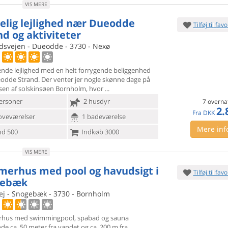
VIS MERE
elig lejlighed nær Dueodde
Tilføj til favo
nd og aktiviteter
rdsvejen - Dueodde - 3730 - Nexø
nde lejlighed med en helt forrygende beliggenhed
odde Strand.
Der venter jer nogle skønne dage på
sen af solskinsøen Bornholm, hvor
ersoner
2 husdyr
7 overna
2.
Fra
DKK
oveværelser
1 badeværelse
Mere inf
d 500
Indkøb 3000
VIS MERE
erhus med pool og havudsigt i
Tilføj til favo
gebæk
vej - Snogebæk - 3730 - Bornholm
hus med swimmingpool, spabad og sauna
de ca. 50 meter fra vandet
og ca. 200 m fra