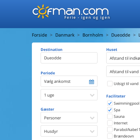
Ferie - igen og igen
Forside
Danmark
Bornholm
Dueodde
Destination
Huset
Afstand til indk
Afstand til vand
Periode
Vælg ankomst
Udsigt til vand
1 uge
Faciliteter
Swimmingpool
Gæster
Spa
Sauna
Personer
Internet
Parabol/kabel 
Husdyr
Brændeovn