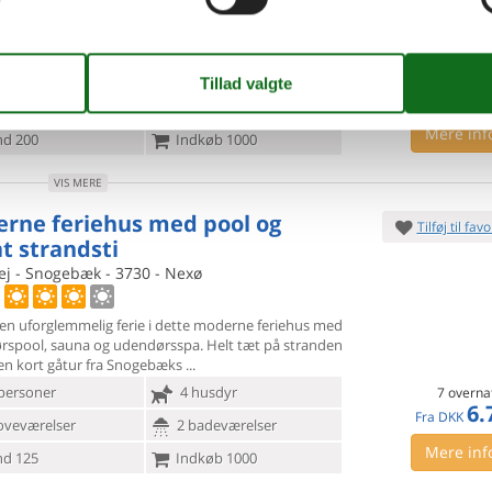
 poolhus med havudsigt på en stor grund.
en til dette indbydende
feriehus ca. 200 m fra den
andstrand i Dueodde. Huset er lyst og
7 overna
8.
personer
Ingen husdyr
Fra
DKK
Inkl. r
oveværelser
2 badeværelser
Mere inf
d 200
Indkøb 1000
VIS MERE
rne feriehus med pool og
Tilføj til favo
at strandsti
ej - Snogebæk - 3730 - Nexø
 en uforglemmelig ferie i dette moderne feriehus med
rspool,
sauna og udendørsspa. Helt tæt på stranden
 en kort gåtur fra Snogebæks
personer
4 husdyr
7 overna
6.
Fra
DKK
oveværelser
2 badeværelser
Mere inf
d 125
Indkøb 1000