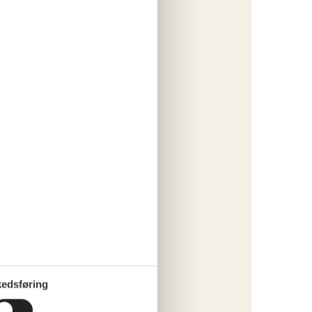
ritter
tninger
741,-
o
ritter
edsføring