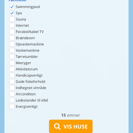
Swimmingpool
Spa
Sauna
Internet
Parabol/kabel TV
Brændeovn
Opvaskemaskine
Vaskemaskine
Tørretumbler
Ikkeryger
Aktivitetsrum
Handicapvenligt
Gode fiskeforhold
Indhegnet område
Aircondition
Ladestander til elbil
Energivenligt
15
emner
VIS HUSE