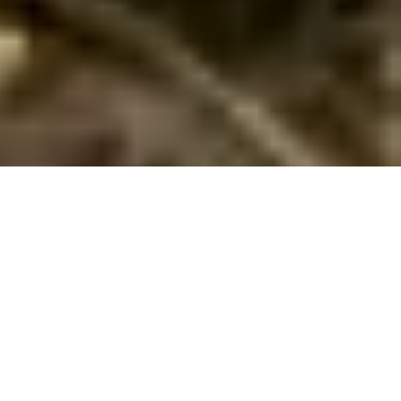
Luksus sommerhus i Liseleje
Oplev en ferie i særklasse i Liseleje med et luksus sommerhus –
egen pool, spa og skønne omgivelser venter på dig!
Drømmer du om en ferie, hvor luksus og afslapning går hånd
i hånd? Et luksus sommerhus i Liseleje tilbyder alt, hvad du