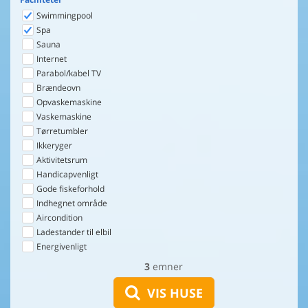
Swimmingpool
Spa
Sauna
Internet
Parabol/kabel TV
Brændeovn
Opvaskemaskine
Vaskemaskine
Tørretumbler
Ikkeryger
Aktivitetsrum
Handicapvenligt
Gode fiskeforhold
Indhegnet område
Aircondition
Ladestander til elbil
Energivenligt
3
emner
VIS HUSE