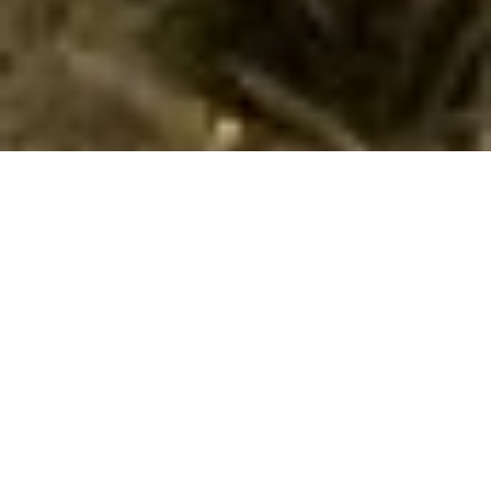
Luksus sommerhus i Skovgårde
Drømmer du om luksus i Skovgårde? Oplev sommerhuse med pool
og spa i naturskønne omgivelser tæt på kysten og spændende
aktiviteter.
Drømmer du om en ferie med afslapning, luksus og smukke
omgivelser? Et luksus sommerhus i Skovgårde tilbyder alt
dette og mere til. Med moderne faciliteter som privat pool og