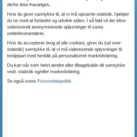
derfor ikke fravælges.
Swimmingpool
Spa
Hvis du giver samtykke til, at vi må opsamle statistik, hjælper
Sauna
du os med at forbedre og udvikle siden. I så fald vil der blive
Internet
videresendt anonymiserede oplysninger til vores
Parabol/kabel TV
underleverandører.
Brændeovn
Hvis du accepterer brug af alle cookies, giver du (ud over
Opvaskemaskine
statistik) samtykke til, at vi må videresende oplysninger til
Vaskemaskine
tredjepart med henblik på personaliseret markedsføring.
Tørretumbler
Ikkeryger
Du kan når som helst ændre eller tilbagekalde dit samtykke
Aktivitetsrum
vedr. statistik og/eller markedsføring.
Handicapvenligt
Se også vores
Persondatapolitik
Gode fiskeforhold
Indhegnet område
Aircondition
Ladestander til elbil
Energivenligt
0
emner
VIS HUSE