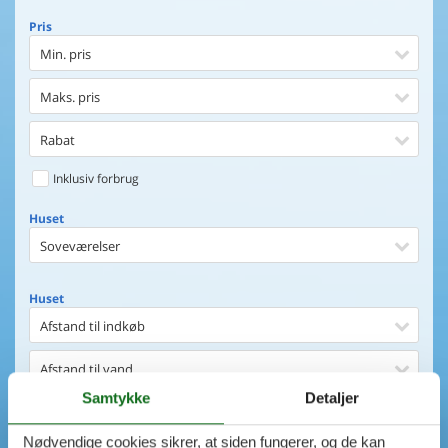
Pris
Min. pris
Maks. pris
Rabat
Inklusiv forbrug
Huset
Soveværelser
Huset
Afstand til indkøb
Afstand til vand
Samtykke
Detaljer
Udsigt til vand
Nødvendige cookies sikrer, at siden fungerer, og de kan
Faciliteter