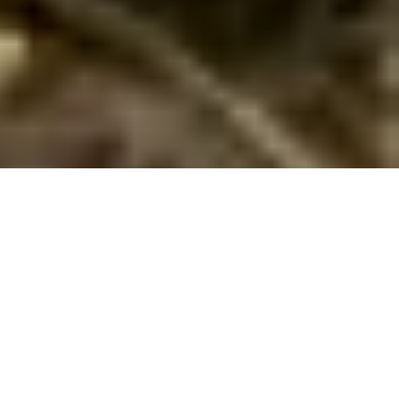
Luksus sommerhusudlejning i Marielyst
Gør dig klar til at nyde luksus i Marielyst! Vores eksklusive
sommerhuse med pool og spa venter på dig for en uforglemmelig
ferieoplevelse.
Velkommen til det ultimative ferieparadis i Marielyst, hvor