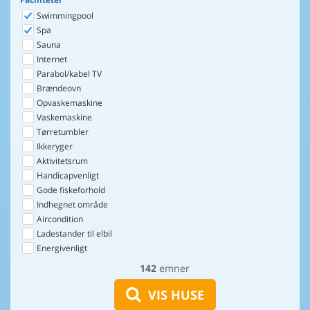
Swimmingpool
Spa
Sauna
Internet
Parabol/kabel TV
Brændeovn
Opvaskemaskine
Vaskemaskine
Tørretumbler
Ikkeryger
Aktivitetsrum
Handicapvenligt
Gode fiskeforhold
Indhegnet område
Aircondition
Ladestander til elbil
Energivenligt
142
emner
VIS HUSE