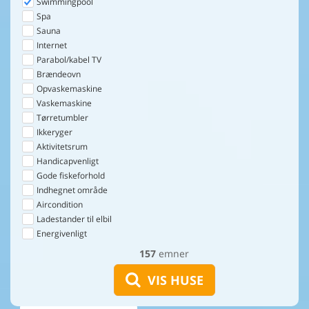
Swimmingpool
Spa
Sauna
Internet
Parabol/kabel TV
Brændeovn
Opvaskemaskine
Vaskemaskine
Tørretumbler
Ikkeryger
Aktivitetsrum
Handicapvenligt
Gode fiskeforhold
Indhegnet område
Aircondition
Ladestander til elbil
Energivenligt
157
emner
VIS HUSE