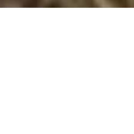
Poolhuse i Sverige
Nyd en ferie i Sverige i et poolhus – oplev ro, luksus og spændende
aktiviteter, mens du skaber uforglemmelige minder med hele
familien!
Drømmer du om en ferie, hvor du kan kombinere afslapning,
luksus og naturoplevelser? Et poolhus i Sverige er den
perfekte løsning. Med en privat pool kan du skabe rammerne
for en ferie fyldt med hygge og komfort, samtidig med at du
har fri adgang til Sveriges storslåede natur og mange
oplevelser. Uanset om du rejser som familie, par eller med
venner, vil et poolhus give dig en ferieoplevelse i særklasse.
Forkæl dig selv med en privat pool
Et poolhus i Sverige giver dig muligheden for at starte dagen