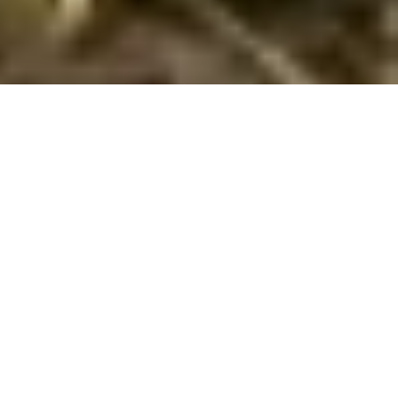
Fantastiske sommerhuse i Antequera med
hund tilladt til udlejning
Find og reservér her dit sommerhus til din ferie med hund i
Antequera
i
Malaga
. Her har vi 16 sommerhuse, hvor hund
kan medbringes. Vælg den ønskede lejeperiode og andre
søgekriterier - og klik på
Vis huse
. Så ser du listen over alle
sommerhuse i Antequera med de valgte søgekriterier, hvor
det er tilladt at medbringe hund. Klik på et hus for at læse
information om det.