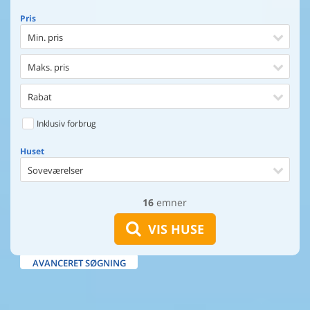
Pris
Min. pris
Maks. pris
Rabat
Inklusiv forbrug
Huset
Soveværelser
16
emner
Huset
Afstand til indkøb
VIS HUSE
Afstand til vand
AVANCERET SØGNING
Udsigt til vand
Faciliteter