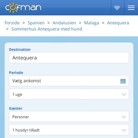
Forside
Spanien
Andalusien
Malaga
Antequera
Sommerhus Antequera med hund
Destination
Periode
Vælg ankomst
1 uge
Gæster
Personer
1 husdyr tilladt