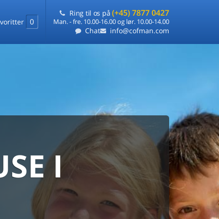
(+45) 7877 0427
Ring til os på
0
voritter
Man. - fre. 10.00-16.00 og lør. 10.00-14.00
Chat
info@cofman.com
SE I
MED
RKS
DLEJNING
ts laveste pris
på ét sted