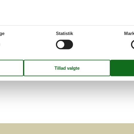
t finde og reservere et sommerhus, hvor I kan medbringe hund, ud f
fundet et hus, der virker spændende, kan I læse information om det
Side 1 af 0
ge
Statistik
Mark