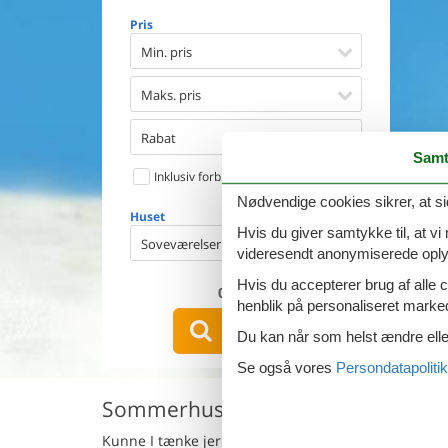
Opvaske
Pris
Vaskema
Tørretu
Min. pris
Ikkeryge
Aktivite
Maks. pris
Handicap
Gode fis
Rabat
Indhegn
Samt
Inklusiv forbrug
Aircondi
Ladestand
Nødvendige cookies sikrer, at si
Huset
Energive
Hvis du giver samtykke til, at vi
Soveværelser
videresendt anonymiserede oplys
Hvis du accepterer brug af alle c
0
emner
henblik på personaliseret marke
VIS HUSE
Du kan når som helst ændre eller
Se også vores
Persondatapolitik
Sommerhus med hund i Antigua 
Kunne I tænke jer en ferie med jeres hund i et her