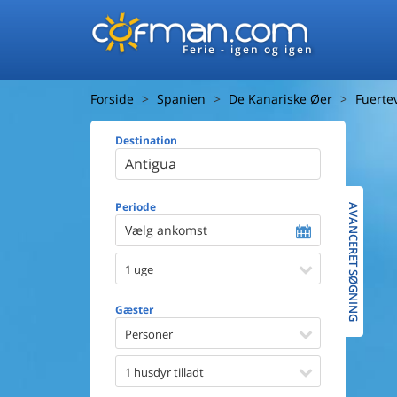
Ferie - igen og igen
Forside
Spanien
De Kanariske Øer
Fuerte
Destination
Huset
Afstand ti
Afstand ti
Periode
AVANCERET SØGNING
Vælg ankomst
Udsigt ti
1 uge
Faciliteter
Swimmin
Gæster
Spa
Sauna
Personer
Internet
Parabol/
1 husdyr tilladt
Brænde