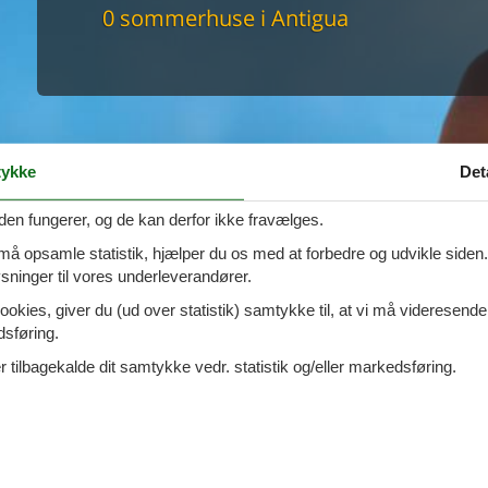
maskine
0 sommerhuse i Antigua
skine
mbler
r
tsrum
venligt
keforhold
et område
ykke
Det
tion
er til elbil
den fungerer, og de kan derfor ikke fravælges.
nligt
 må opsamle statistik, hjælper du os med at forbedre og udvikle siden. I
ninger til vores underleverandører.
ookies, giver du (ud over statistik) samtykke til, at vi må videresende
dsføring.
 tilbagekalde dit samtykke vedr. statistik og/eller markedsføring.
gennem Cofman
ligt sommerhus i
Antigua
? Hvis ja, er I det helt rigtige sted. Her i An