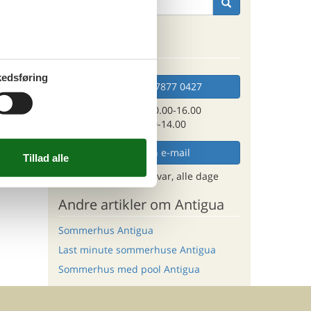
ra jeres
. Hvis
Kan vi hjælpe?
edsføring
Ring (+45) 7877 0427
Man. - fre. 10.00-16.00
Lør. 10.00-14.00
Send en e-mail
og få et hurtigt svar, alle dage
Andre artikler om Antigua
Sommerhus Antigua
Last minute sommerhuse Antigua
Sommerhus med pool Antigua