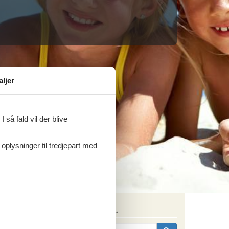
aljer
 så fald vil der blive
 oplysninger til tredjepart med
Søg efter husnr.
tigua