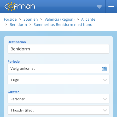
Forside
Spanien
Valencia (Region)
Alicante
Benidorm
Sommerhus Benidorm med hund
Destination
Periode
Vælg ankomst
1 uge
Gæster
Personer
1 husdyr tilladt