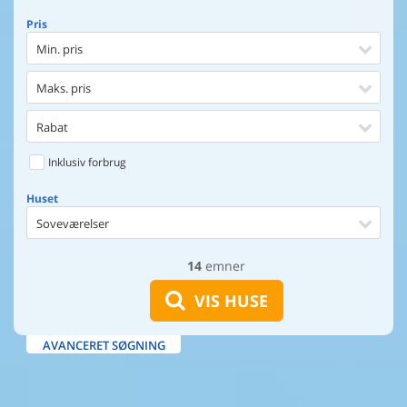
Pris
Min. pris
Maks. pris
Rabat
Inklusiv forbrug
Huset
Soveværelser
14
emner
Huset
Afstand til indkøb
VIS HUSE
Afstand til vand
AVANCERET SØGNING
Udsigt til vand
Faciliteter