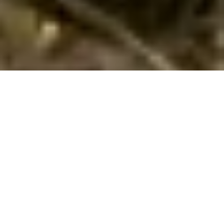
Sommerhus med hund i Benidorm hos
Cofman
Hvis I ønsker en dejlig ferie med hund i
Benidorm
i
Province
of Alicante
i et dejligt sommerhus, så har I muligheden hos
os. Her i Benidorm har vi 15 sommerhuse, hvor hund er
tilladt. I kan let finde og reservere et sommerhus, hvor I kan
medbringe hund, ud fra jeres søgekriterier ved at søge her på
siden. Hvis I ser et interessant hus, kan I læse information om