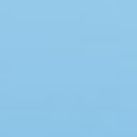
Swimmingpool
Spa
Sauna
Internet
Parabol/kabel TV
Brændeovn
Opvaskemaskine
Vaskemaskine
Tørretumbler
Ikkeryger
Aktivitetsrum
Handicapvenligt
Gode fiskeforhold
Indhegnet område
Aircondition
Ladestander til elbil
Energivenligt