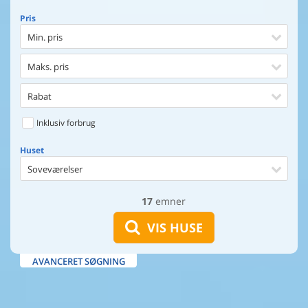
Pris
Min. pris
Maks. pris
Rabat
Inklusiv forbrug
Huset
Soveværelser
17
emner
Huset
Afstand til indkøb
VIS HUSE
Afstand til vand
AVANCERET SØGNING
Udsigt til vand
Faciliteter