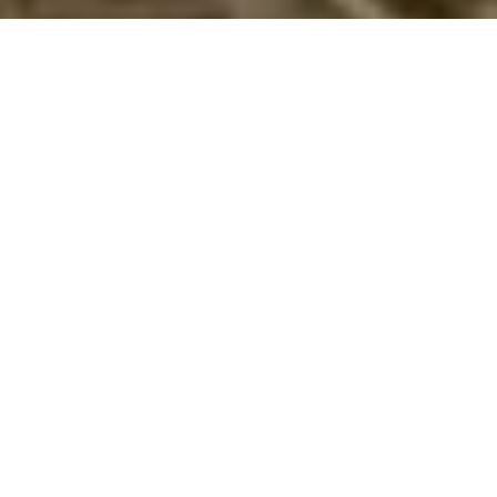
Book et fantastisk sommerhus i Brenzone
med hund tilladt
Lej her dit sommerhus til din ferie med hund i
Brenzone
i
Venedig
. Vi har her 49 sommerhuse, hvor hund kan
medbringes. Udfyld det ønskede tidsrum og andre
søgeparametre - og tryk på knappen
Vis huse
. Nu ser du
listen over alle sommerhuse i Brenzone med de angivne
søgeparametre, hvor det er tilladt at medbringe hund. Klik på
et hus for at læse husbeskrivelsen.
Emne nr.:
313-IT2874.402.1