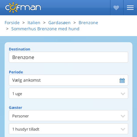
Forside
Italien
Gardasøen
Brenzone
Sommerhus Brenzone med hund
Destination
Periode
Vælg ankomst
1 uge
Gæster
Personer
1 husdyr tilladt