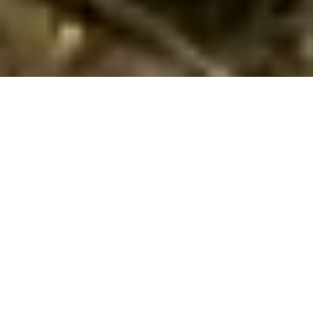
Herlige sommerhuse i Ca Grande Pineda
med hund tilladt udlejes
Find og reservér her et privat sommerhus til din ferie med
hund i
Ca Grande Pineda
i
San Michele al Tagliamento
. Vi har
her 52 sommerhuse, hvor hund kan medbringes. Vælg det
ønskede tidsrum og andre søgeparametre - og klik på
Vis
huse
. Nu ser du listen over alle sommerhuse i Ca Grande
Pineda med de valgte søgeparametre, hvor det er tilladt at