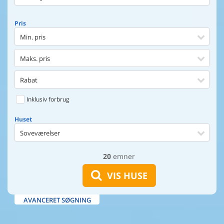
Pris
Min. pris
Maks. pris
Rabat
Inklusiv forbrug
Huset
Soveværelser
20
emner
Huset
Afstand til indkøb
VIS HUSE
Afstand til vand
AVANCERET SØGNING
Udsigt til vand