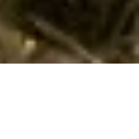
Sommerhus med hund i Casa Mora
gennem Cofman
Book her dit sommerhus til din ferie med hund i
Casa Mora
.