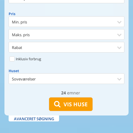
Pris
Min. pris
Maks. pris
Rabat
Inklusiv forbrug
Huset
Soveværelser
24
emner
Huset
Afstand til indkøb
VIS HUSE
Afstand til vand
AVANCERET SØGNING
Udsigt til vand