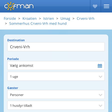
Forside
Kroatien
Istrien
Umag
Crveni-Vrh
Sommerhus Crveni-Vrh med hund
Destination
Periode
Vælg ankomst
1 uge
Gæster
Personer
1 husdyr tilladt