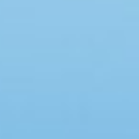
Swimmingpool
Spa
Sauna
Internet
Parabol/kabel TV
Brændeovn
Opvaskemaskine
Vaskemaskine
Tørretumbler
Ikkeryger
Aktivitetsrum
Handicapvenligt
Gode fiskeforhold
Indhegnet område
Aircondition
Ladestander til elbil
Energivenligt