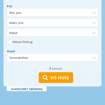
Pris
Min. pris
Maks. pris
Rabat
Inklusiv forbrug
Huset
Soveværelser
7
emner
Huset
Afstand til indkøb
VIS HUSE
Afstand til vand
AVANCERET SØGNING
Udsigt til vand
Faciliteter