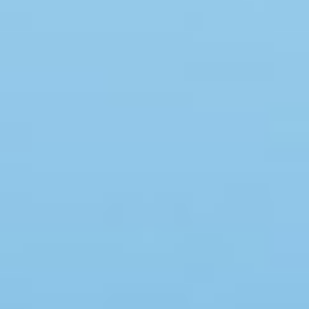
Swimmingpool
Spa
Sauna
Internet
Parabol/kabel TV
Brændeovn
Opvaskemaskine
Vaskemaskine
Tørretumbler
Ikkeryger
Aktivitetsrum
Handicapvenligt
Gode fiskeforhold
Indhegnet område
Aircondition
Ladestander til elbil
Energivenligt