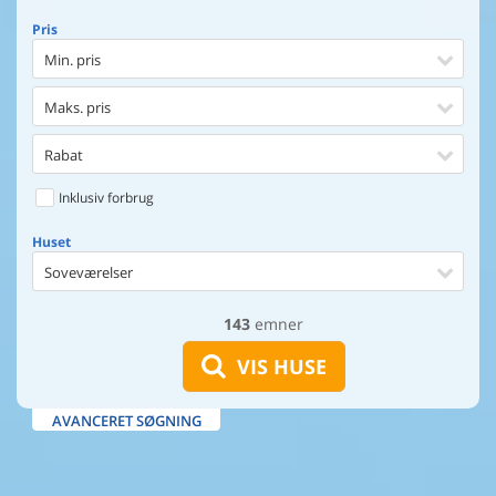
Pris
Min. pris
Maks. pris
Rabat
Inklusiv forbrug
Huset
Soveværelser
143
emner
Huset
Afstand til indkøb
VIS HUSE
Afstand til vand
AVANCERET SØGNING
Udsigt til vand
Faciliteter