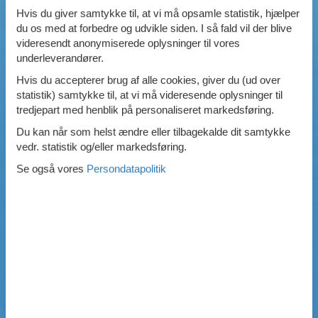
Hvis du giver samtykke til, at vi må opsamle statistik, hjælper
Swimmingpool
du os med at forbedre og udvikle siden. I så fald vil der blive
Spa
videresendt anonymiserede oplysninger til vores
Sauna
underleverandører.
Internet
Parabol/kabel TV
Hvis du accepterer brug af alle cookies, giver du (ud over
Brændeovn
statistik) samtykke til, at vi må videresende oplysninger til
Opvaskemaskine
tredjepart med henblik på personaliseret markedsføring.
Vaskemaskine
Du kan når som helst ændre eller tilbagekalde dit samtykke
Tørretumbler
vedr. statistik og/eller markedsføring.
Ikkeryger
Aktivitetsrum
Se også vores
Persondatapolitik
Handicapvenligt
Gode fiskeforhold
Indhegnet område
Aircondition
Ladestander til elbil
Energivenligt