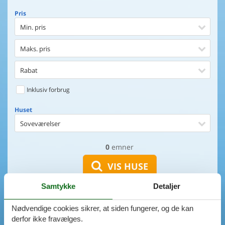
Pris
Min. pris
Maks. pris
Rabat
Inklusiv forbrug
Huset
Soveværelser
0
emner
Huset
Afstand til indkøb
VIS HUSE
Afstand til vand
Samtykke
Detaljer
AVANCERET SØGNING
Udsigt til vand
Nødvendige cookies sikrer, at siden fungerer, og de kan
derfor ikke fravælges.
Faciliteter