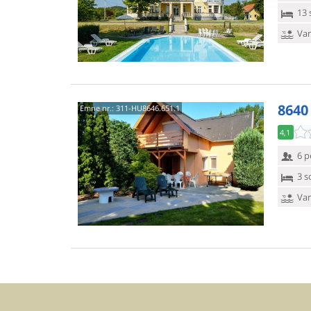
13 
Van
8640
Emne nr.:
311-HU8646.651.1
4,1
6 p
3 s
Van