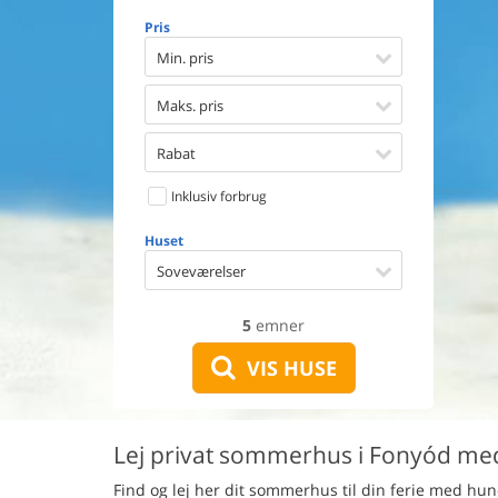
Opvaske
Pris
Vaskema
Tørretu
Min. pris
Ikkeryge
Aktivite
Maks. pris
Handicap
Gode fis
Rabat
Indhegn
Inklusiv forbrug
Aircondi
Ladestand
Huset
Energive
Soveværelser
5
emner
VIS HUSE
Lej privat sommerhus i Fonyód med
Find og lej her dit sommerhus til din ferie med hun