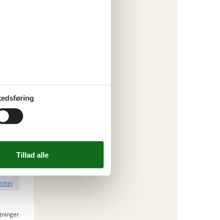
343,-
rsikring
o
ritter
edsføring
tninger
555,-
rsikring
o
ritter
tninger