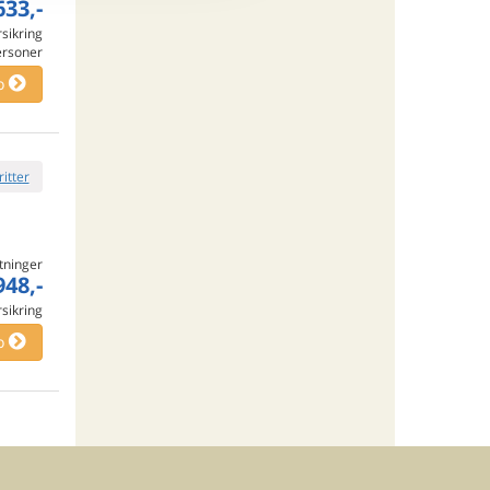
633,-
rsikring
ersoner
o
ritter
tninger
948,-
rsikring
o