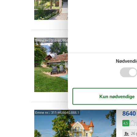
Van
8640
Emne nr.:
311-HU8640.777.1
3,0
Nødvendi
9 p
4 s
Van
8640
Emne nr.:
311-HU8640.888.1
4,5
26 