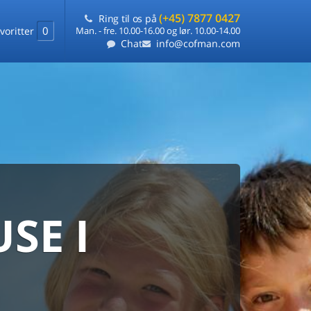
(+45) 7877 0427
Ring til os på
0
voritter
Man. - fre. 10.00-16.00 og lør. 10.00-14.00
Chat
info@cofman.com
SE I
MED
RKS
DLEJNING
ts laveste pris
på ét sted