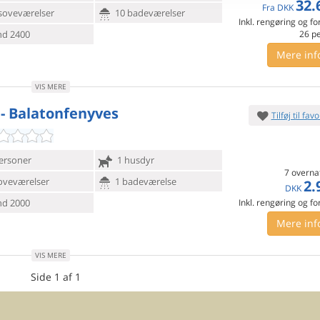
32.
Fra
DKK
soveværelser
10 badeværelser
Inkl. rengøring og fo
d 2400
26
p
Mere inf
VIS MERE
 - Balatonfenyves
Tilføj til favo
ersoner
1 husdyr
7 overna
oveværelser
1 badeværelse
2.
DKK
d 2000
Inkl. rengøring og fo
Mere inf
VIS MERE
Side 1 af 1