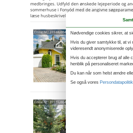
medbringes. Udfyld den ønskede lejeperiode og an
sommerhuse i Fonyód med de angivne søgeparametre,
læse husbeskrivelsen.
Samt
8640
Emne nr.:
311-HU8640.900.1
Nødvendige cookies sikrer, at si
Hvis du giver samtykke til, at vi
4,8
videresendt anonymiserede oplys
6 p
Hvis du accepterer brug af alle c
3 s
henblik på personaliseret marke
Van
Du kan når som helst ændre eller
Se også vores
Persondatapolitik
8640
Emne nr.:
311-HU8640.640.1
4,2
4 p
2 s