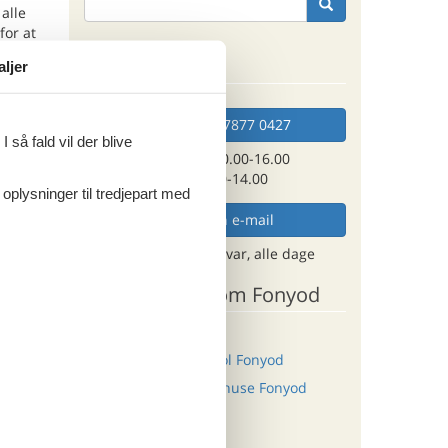
 alle
for at
Kan vi hjælpe?
aljer
ritter
Ring (+45) 7877 0427
 så fald vil der blive
Man. - fre. 10.00-16.00
Lør. 10.00-14.00
 oplysninger til tredjepart med
tninger
965,-
Send en e-mail
rsikring
og få et hurtigt svar, alle dage
o
Andre artikler om Fonyod
Sommerhus i Fonyod
ritter
Sommerhus med pool Fonyod
Last minute sommerhuse Fonyod
tninger