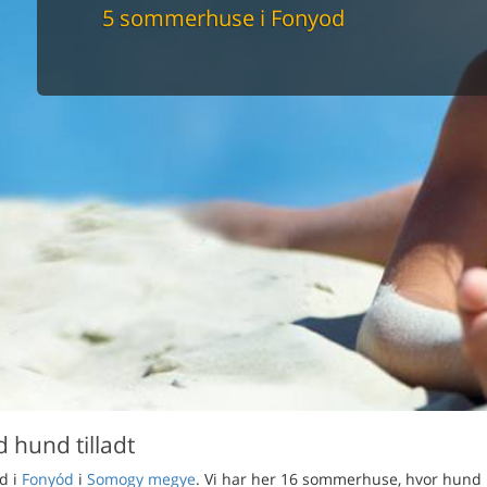
maskine
5 sommerhuse i Fonyod
skine
mbler
r
tsrum
venligt
keforhold
et område
tion
er til elbil
nligt
 hund tilladt
d i
Fonyód
i
Somogy megye
. Vi har her 16 sommerhuse, hvor hund