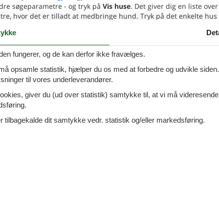
dre søgeparametre - og tryk på
Vis huse
. Det giver dig en liste over
 hvor det er tilladt at medbringe hund. Tryk på det enkelte hus 
ykke
Det
 - Fonyód
den fungerer, og de kan derfor ikke fravælges.
Tilføj til favo
 må opsamle statistik, hjælper du os med at forbedre og udvikle siden. I
ninger til vores underleverandører.
ersoner
2 husdyr
ookies, giver du (ud over statistik) samtykke til, at vi må videresende
7 overna
oveværelser
2 badeværelser
7.
dsføring.
DKK
d 650
Inkl. rengøring og fo
 tilbagekalde dit samtykke vedr. statistik og/eller markedsføring.
Mere inf
VIS MERE
 - Fonyód
Tilføj til favo
ersoner
1 husdyr
7 overna
oveværelser
1 badeværelse