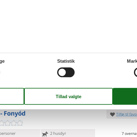
4.
DKK
d 450
Inkl. rengøring og fo
Mere inf
VIS MERE
 - Fonyód
Tilføj til favo
ge
Statistik
Mark
ersoner
1 husdyr
7 overna
oveværelser
2 badeværelser
9.
DKK
d 1000
Inkl. rengøring og fo
Mere inf
VIS MERE
 - Fonyód
Tilføj til favo
personer
2 husdyr
7 overna