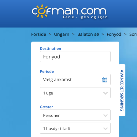
Ferie - igen og igen
Forside
Ungarn
Balaton sø
Fonyod
Som
Destination
Huset
Afstand ti
Afstand ti
Periode
AVANCERET SØGNING
Vælg ankomst
Udsigt ti
1 uge
Faciliteter
Swimmin
Gæster
Spa
Sauna
Personer
Internet
Parabol/
1 husdyr tilladt
Brænde