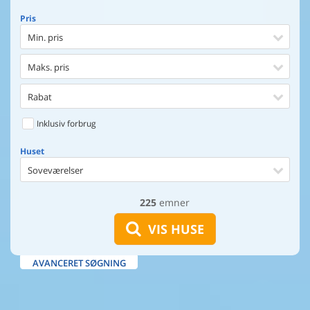
Pris
Min. pris
Maks. pris
Rabat
Inklusiv forbrug
Huset
Soveværelser
225
emner
Huset
Afstand til indkøb
VIS HUSE
Afstand til vand
AVANCERET SØGNING
Udsigt til vand
Faciliteter