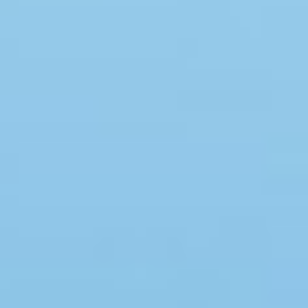
Swimmingpool
Spa
Sauna
Internet
Parabol/kabel TV
Brændeovn
Opvaskemaskine
Vaskemaskine
Tørretumbler
Ikkeryger
Aktivitetsrum
Handicapvenligt
Gode fiskeforhold
Indhegnet område
Aircondition
Ladestander til elbil
Energivenligt