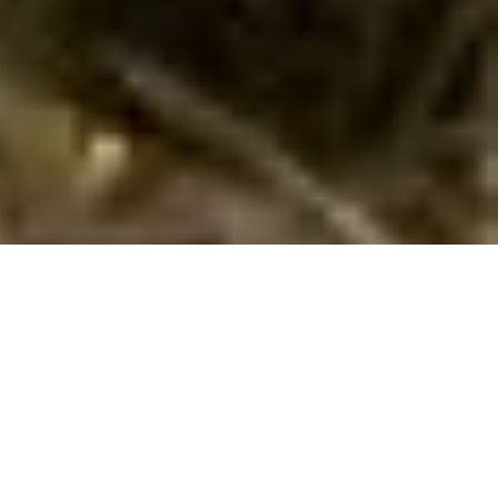
Bestil vidunderligt sommerhus i Friuli
Venezia Giulia med hund tilladt
Find og bestil her et privat sommerhus til din ferie med hund
i
Friuli Venezia Giulia
. Her har vi 500 sommerhuse, hvor hund