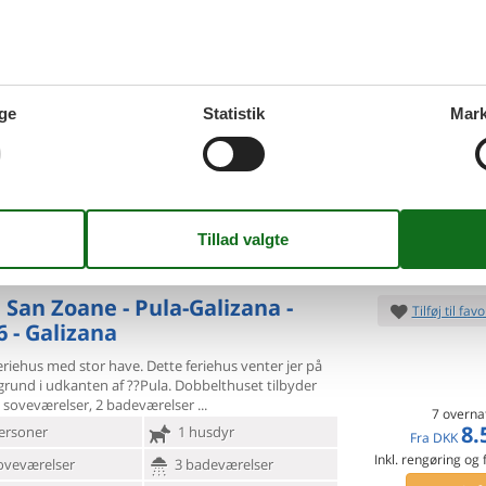
VIS MERE
6 - Pula/Galižana
Tilføj til favo
ge
Statistik
Mark
ersoner
3 husdyr
7 overna
oveværelser
1 badeværelse
19.
DKK
d 5000
Inkl. rengøring og fo
Mere inf
VIS MERE
a San Zoane - Pula-Galizana -
Tilføj til favo
6 - Galizana
feriehus med stor have. Dette feriehus venter jer på
grund i
udkanten af ??Pula. Dobbelthuset tilbyder
2 soveværelser, 2 badeværelser
7 overna
8.
ersoner
1 husdyr
Fra
DKK
Inkl. rengøring og
oveværelser
3 badeværelser