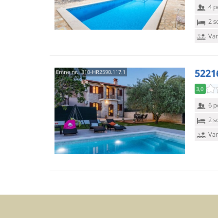
4 p
2 s
Van
5221
Emne nr.:
310-HR2590.117.1
3,0
6 p
2 s
Van