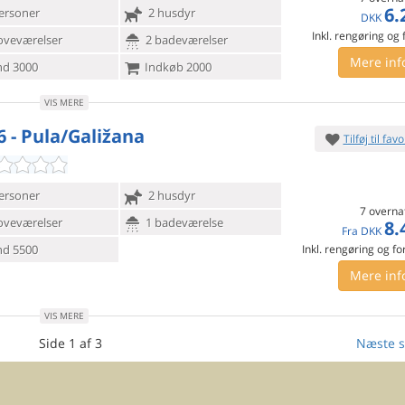
6.
ersoner
2 husdyr
DKK
Inkl. rengøring og
oveværelser
2 badeværelser
Mere inf
d 3000
Indkøb 2000
VIS MERE
6 - Pula/Galižana
Tilføj til favo
ersoner
2 husdyr
7 overna
oveværelser
1 badeværelse
8.
Fra
DKK
d 5500
Inkl. rengøring og fo
Mere inf
VIS MERE
Side 1 af 3
Næste s