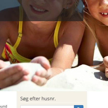
Søg efter husnr.
 hund