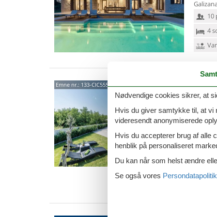
Galizan
10 
4 s
Van
Samt
Albo
Emne nr.:
133-CIC555
Gali
Nødvendige cookies sikrer, at si
Hvis du giver samtykke til, at vi
4,0
videresendt anonymiserede oplys
I Galiža
indbyde
Hvis du accepterer brug af alle c
ind og 
henblik på personaliseret marke
6 p
Du kan når som helst ændre eller
3 s
Se også vores
Persondatapolitik
Van