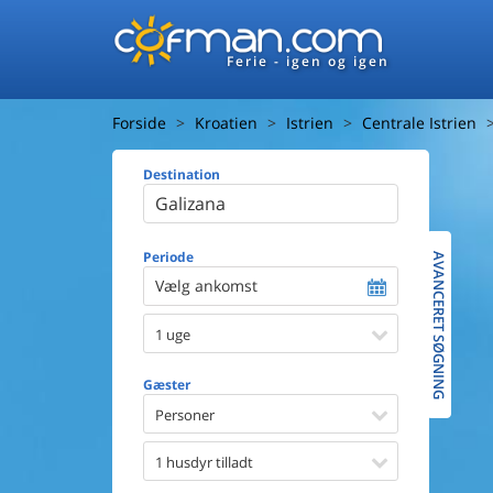
Ferie - igen og igen
Forside
Kroatien
Istrien
Centrale Istrien
Destination
Huset
Afstand ti
Afstand ti
Periode
AVANCERET SØGNING
Vælg ankomst
Udsigt ti
1 uge
Faciliteter
Swimmin
Gæster
Spa
Sauna
Personer
Internet
Parabol/
1 husdyr tilladt
Brænde