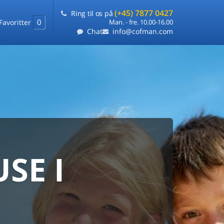
(+45) 7877 0427
Ring til os på
0
Favoritter
Man. - fre. 10.00-16.00
Chat
info@cofman.com
SE I
MED
RKS
DLEJNING
ts laveste pris
på ét sted