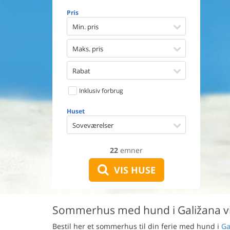
Opvaske
Pris
Vaskema
Tørretu
Min. pris
Ikkeryge
Aktivite
Maks. pris
Handicap
Gode fis
Rabat
Indhegn
Inklusiv forbrug
Aircondi
Ladestand
Huset
Energive
Soveværelser
22
emner
VIS HUSE
Sommerhus med hund i Galižana v
Bestil her et sommerhus til din ferie med hund i
Ga