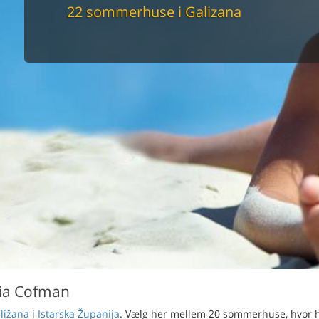
maskine
22 sommerhuse i Galizana
skine
mbler
r
tsrum
venligt
keforhold
et område
tion
er til elbil
nligt
ia Cofman
ližana
i
Istarska Županija
. Vælg her mellem 20 sommerhuse, hvor