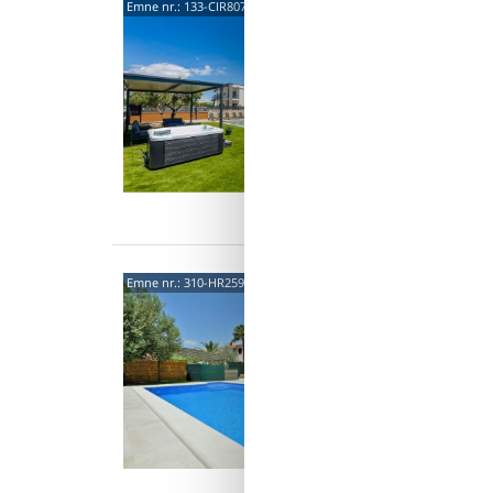
Ulica
Emne nr.:
133-CIR807
- Gal
Dette m
tilbyder
linjer 
10 
5 s
Van
5221
Emne nr.:
310-HR2590.620.1
5,0
6 p
2 s
Van