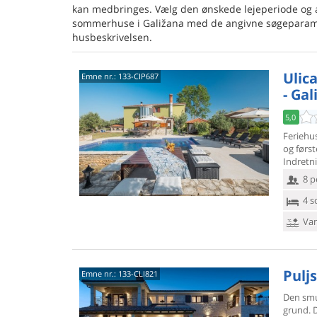
kan medbringes. Vælg den ønskede lejeperiode og 
sommerhuse i Galižana med de angivne søgeparametr
husbeskrivelsen.
Ulica
Emne nr.:
133-CIP687
- Gal
5,0
Feriehus
og første
Indretn
8 p
4 s
Van
Puljs
Emne nr.:
133-CLI821
Den smu
grund. 