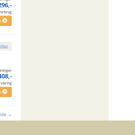
296,-
 forbrug
o
ritter
tninger
408,-
rsikring
o
ide
→