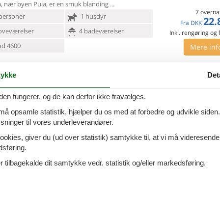
a, nær byen Pula, er en smuk blanding
7 overna
personer
1 husdyr
22.
Fra
DKK
oveværelser
4 badeværelser
Inkl. rengøring og
d 4600
Mere inf
VIS MERE
ykke
Det
nosi - Vodnjan-Galizana - 52216 -
Tilføj til favo
zana
den fungerer, og de kan derfor ikke fravælges.
 må opsamle statistik, hjælper du os med at forbedre og udvikle siden. I
ninger til vores underleverandører.
na, ikke langt fra Pula, ligger dette moderne og
nde feriehuse.
De store vinduer lukker masser af lys
ookies, giver du (ud over statistik) samtykke til, at vi må videresende
giver en charmerende feriestemning.
dsføring.
7 overna
17.
ersoner
1 husdyr
Fra
DKK
 tilbagekalde dit samtykke vedr. statistik og/eller markedsføring.
Inkl. rengøring og
oveværelser
3 badeværelser
Mere inf
d 3000
Indkøb 300
VIS MERE