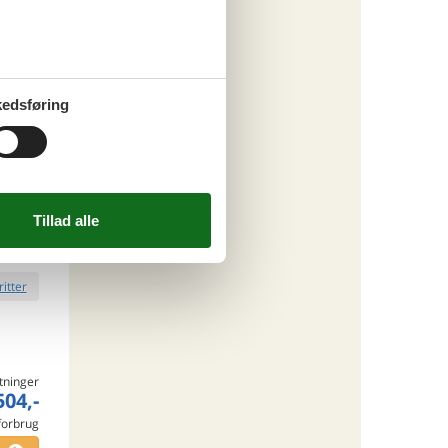
ritter
edsføring
tninger
163,-
rsikring
o
ritter
tninger
504,-
 forbrug