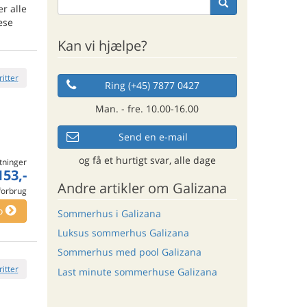
er alle
æse
Kan vi hjælpe?
ritter
Ring (+45) 7877 0427
Man. - fre. 10.00-16.00
Send en e-mail
og få et hurtigt svar, alle dage
tninger
153,-
Andre artikler om Galizana
 forbrug
o
Sommerhus i Galizana
Luksus sommerhus Galizana
Sommerhus med pool Galizana
ritter
Last minute sommerhuse Galizana