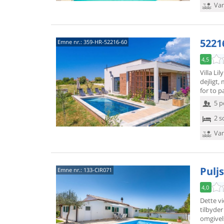
Van
5221
Emne nr.:
359-HR-52216-60
4,5
Villa Li
dejligt,
m
for to pa
5 p
2 s
Van
Puljs
Emne nr.:
133-CIR071
4,0
Dette v
tilbyde
omgivel