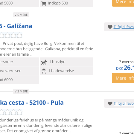
Mere inf
d 5000
Indkøb 500
VIS MERE
6 - Galižana
Tilføj til favo
ly - Privat pool, dejlig have Bolig: Velkommen til et
oderne hus beliggende i Galizana, perfekt til en ferie
r eller en familie
ersoner
1 husdyr
7 overna
26.
DKK
oveværelser
1 badeværelse
Mere inf
d 6000
VIS MERE
ka cesta - 52100 - Pula
Tilføj til favo
idunderlige feriehus er på mange måder unik og
r gæsterne en
vidunderlig, levende atmosfære i rolige
ser. Det er omgivet af grønne områder
7 overna