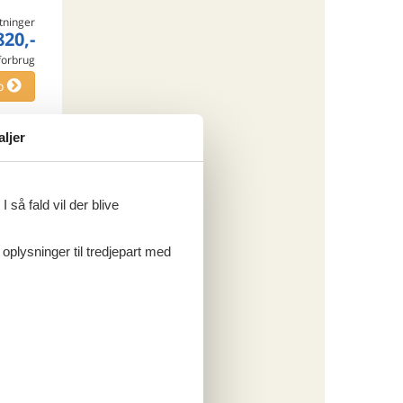
tninger
820,-
 forbrug
o
aljer
ritter
 så fald vil der blive
 oplysninger til tredjepart med
tninger
166,-
 forbrug
o