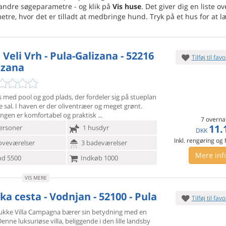
andre søgeparametre - og klik på
Vis huse
. Det giver dig en liste ov
e, hvor det er tilladt at medbringe hund. Tryk på et hus for at l
 Veli Vrh - Pula-Galizana - 52216
Tilføj til favo
izana
 med pool og god plads, der fordeler sig på stueplan
 sal. I
haven er der oliventræer og meget grønt.
ingen er komfortabel og praktisk
7 overna
11.
ersoner
1 husdyr
DKK
Inkl. rengøring og
oveværelser
3 badeværelser
Mere inf
d 5500
Indkøb 1000
VIS MERE
ka cesta - Vodnjan - 52100 - Pula
Tilføj til favo
kke Villa Campagna bærer sin betydning med en
Denne luksuriøse
villa, beliggende i den lille landsby