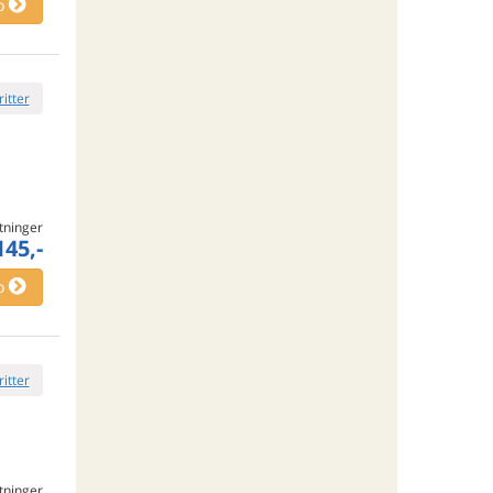
o
ritter
tninger
145,-
o
ritter
tninger