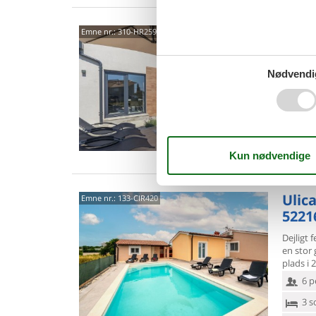
5221
Emne nr.:
310-HR2590.115.1
3,0
Nødvendi
5 p
2 s
Van
Ulic
Emne nr.:
133-CIR420
5221
Dejligt 
en stor 
plads i 
6 p
3 s