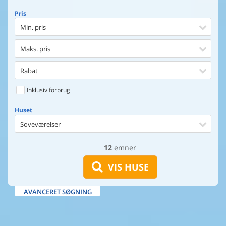
Pris
Min. pris
Maks. pris
Rabat
Inklusiv forbrug
Huset
Soveværelser
12
emner
Huset
Afstand til indkøb
VIS HUSE
Afstand til vand
AVANCERET SØGNING
Udsigt til vand
Faciliteter