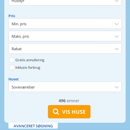
Husdyr
Pris
Min. pris
Maks. pris
Rabat
Gratis annullering
Inklusiv forbrug
Huset
Soveværelser
496
emner
Huset
Afstand til indkøb
VIS HUSE
Afstand til vand
AVANCERET SØGNING