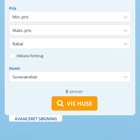
Pris
Min. pris
Maks. pris
Rabat
Inklusiv forbrug
Huset
Soveværelser
5
emner
Huset
Afstand til indkøb
VIS HUSE
Afstand til vand
AVANCERET SØGNING
Udsigt til vand
Faciliteter