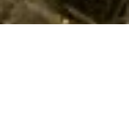
Sommerhus med hund i Isola Rossa via
Cofman
Find og reservér her et privat sommerhus til din ferie med
hund i
Isola Rossa
. Vi har her 1 sommerhuse, hvor hund kan
medbringes. Angiv det ønskede tidsrum og andre
søgeparametre - og klik på knappen
Vis huse
. Nu ser du listen
over alle sommerhuse i Isola Rossa med de valgte
søgeparametre, hvor det er tilladt at medbringe hund. Klik på
det enkelte hus for at læse information om det.