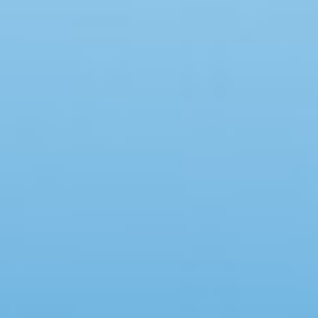
Swimmingpool
Spa
Sauna
Internet
Parabol/kabel TV
Brændeovn
Opvaskemaskine
Vaskemaskine
Tørretumbler
Ikkeryger
Aktivitetsrum
Handicapvenligt
Gode fiskeforhold
Indhegnet område
Aircondition
Ladestander til elbil
Energivenligt