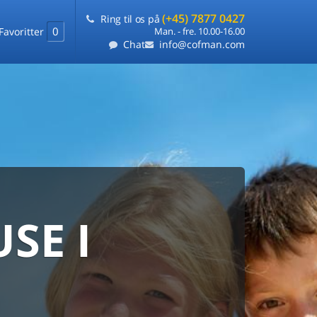
(+45) 7877 0427
Ring til os på
0
Favoritter
Man. - fre. 10.00-16.00
Chat
info@cofman.com
SE I
MED
RKS
DLEJNING
ts laveste pris
på ét sted