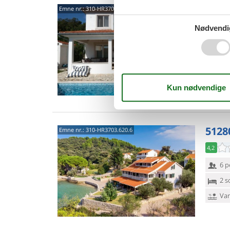
5128
Emne nr.:
310-HR3703.621.1
5,0
Nødvendi
10 
5 s
Van
5128
Emne nr.:
310-HR3703.620.6
4,2
6 p
2 s
Van