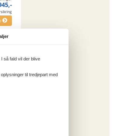
945,-
rsikring
o
aljer
ritter
 så fald vil der blive
tninger
868,-
 oplysninger til tredjepart med
rsikring
o
ritter