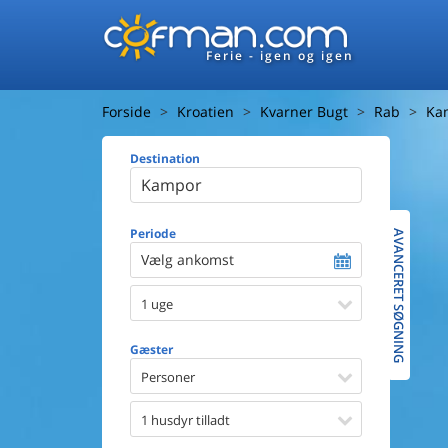
Ferie - igen og igen
Forside
Kroatien
Kvarner Bugt
Rab
Ka
Destination
Huset
Afstand ti
Afstand ti
Periode
AVANCERET SØGNING
Vælg ankomst
Udsigt ti
1 uge
Faciliteter
Swimmin
Gæster
Spa
Sauna
Personer
Internet
Parabol/
1 husdyr tilladt
Brænde