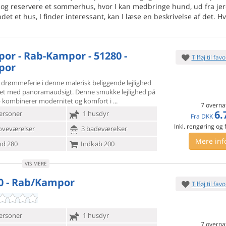
 og reservere et sommerhus, hvor I kan medbringe hund, ud fra je
det et hus, I finder interessant, kan I læse en beskrivelse af det. Hv
or - Rab-Kampor - 51280 -
Tilføj til favo
por
 drømmeferie i denne malerisk beliggende lejlighed
et med
panoramaudsigt. Denne smukke lejlighed på
 kombinerer modernitet og komfort i
7 overna
6.
ersoner
1 husdyr
Fra
DKK
Inkl. rengøring og
oveværelser
3 badeværelser
Mere inf
d 280
Indkøb 200
VIS MERE
0 - Rab/Kampor
Tilføj til favo
ersoner
1 husdyr
7 overna