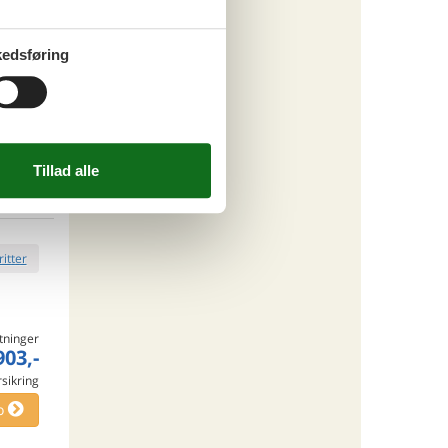
ritter
edsføring
tninger
395,-
rsikring
ersoner
o
ritter
tninger
903,-
rsikring
o