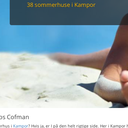
maskine
38 sommerhuse i Kampor
skine
mbler
r
tsrum
venligt
keforhold
et område
tion
er til elbil
nligt
os Cofman
erhus i
Kampor
? Hvis ja, er I på den helt rigtige side. Her i Kampor 