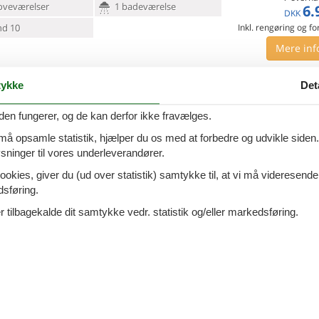
oveværelser
1 badeværelse
6.
DKK
d 10
Inkl. rengøring og fo
Mere inf
VIS MERE
ykke
Det
0 - Rab/Kampor
Tilføj til favo
den fungerer, og de kan derfor ikke fravælges.
 må opsamle statistik, hjælper du os med at forbedre og udvikle siden. I
ersoner
1 husdyr
ninger til vores underleverandører.
7 overna
oveværelse
1 badeværelse
4.
ookies, giver du (ud over statistik) samtykke til, at vi må videresende
DKK
dsføring.
d 10
Inkl. rengøring og fo
 tilbagekalde dit samtykke vedr. statistik og/eller markedsføring.
Mere inf
VIS MERE
or - Rab-Kampor - 51280 -
Tilføj til favo
por