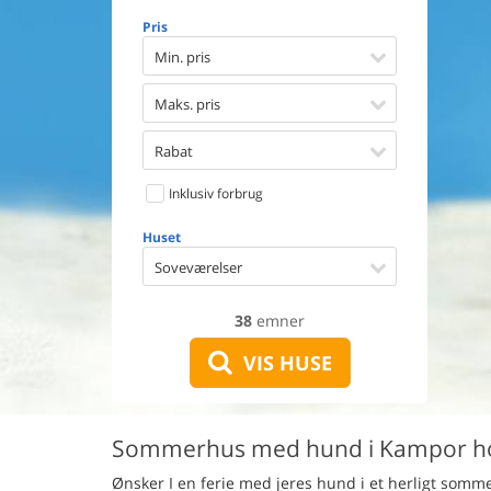
Opvaske
Pris
Vaskema
Tørretu
Min. pris
Ikkeryge
Aktivite
Maks. pris
Handicap
Gode fis
Rabat
Indhegn
Inklusiv forbrug
Aircondi
Ladestand
Huset
Energive
Soveværelser
38
emner
VIS HUSE
Sommerhus med hund i Kampor h
Ønsker I en ferie med jeres hund i et herligt somm