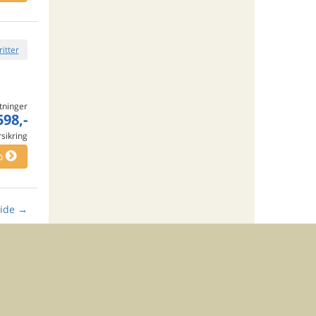
ritter
tninger
598,-
rsikring
o
ide
→