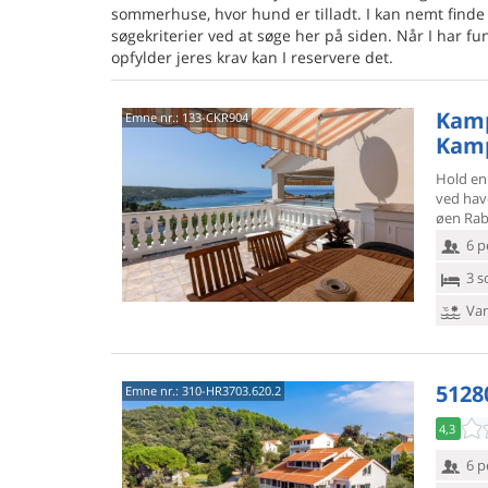
sommerhuse, hvor hund er tilladt. I kan nemt finde
søgekriterier ved at søge her på siden. Når I har fun
opfylder jeres krav kan I reservere det.
Kamp
Emne nr.:
133-CKR904
Kam
Hold en
ved hav
øen Rab
6 p
3 s
Van
5128
Emne nr.:
310-HR3703.620.2
4,3
6 p