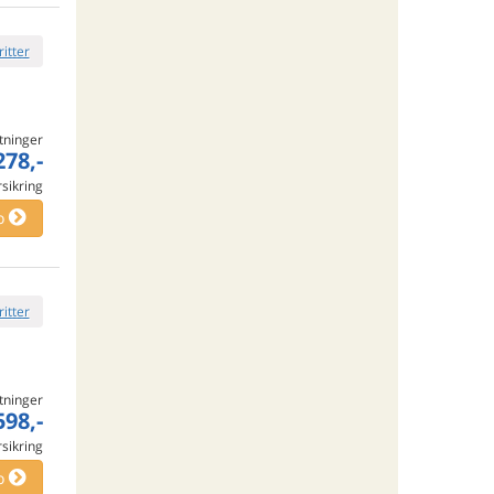
ritter
tninger
278,-
rsikring
o
ritter
tninger
598,-
rsikring
o