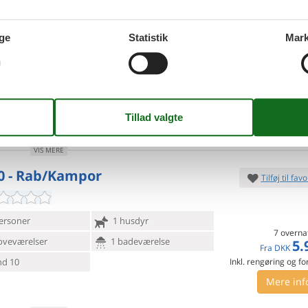
0 - Rab/Kampor
Tilføj til favo
ge
Statistik
Mark
personer
1 husdyr
7 overna
28.
Fra
DKK
oveværelser
4 badeværelser
Inkl. rengøring og fo
d 1500
10
p
Mere inf
VIS MERE
0 - Rab/Kampor
Tilføj til favo
ersoner
1 husdyr
7 overna
oveværelser
1 badeværelse
5.
Fra
DKK
d 10
Inkl. rengøring og fo
Mere inf