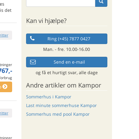
res
is det
Kan vi hjælpe?
ritter
Ring (+45) 7877 0427
Man. - fre. 10.00-16.00
Send en e-mail
tninger
767,-
og få et hurtigt svar, alle dage
 forbrug
Andre artikler om Kampor
o
Sommerhus i Kampor
Last minute sommerhuse Kampor
ritter
Sommerhus med pool Kampor
tninger