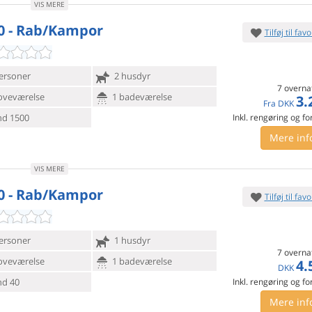
VIS MERE
0 - Rab/Kampor
Tilføj til favo
ersoner
2 husdyr
7 overna
oveværelse
1 badeværelse
3.
Fra
DKK
d 1500
Inkl. rengøring og fo
Mere inf
VIS MERE
0 - Rab/Kampor
Tilføj til favo
ersoner
1 husdyr
7 overna
oveværelse
1 badeværelse
4.
DKK
d 40
Inkl. rengøring og fo
Mere inf