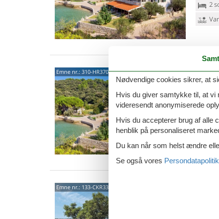
2 s
Van
Samt
5128
Emne nr.:
310-HR3703.620.10
Nødvendige cookies sikrer, at si
4,7
Hvis du giver samtykke til, at vi
4 p
videresendt anonymiserede oplys
1 s
Hvis du accepterer brug af alle c
henblik på personaliseret marke
Van
Du kan når som helst ændre eller
Se også vores
Persondatapolitik
Kamp
Emne nr.:
133-CKR330
Kam
4,7