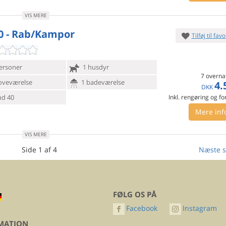
VIS MERE
0 - Rab/Kampor
Tilføj til favo
ersoner
1 husdyr
7 overna
oveværelse
1 badeværelse
4.
DKK
d 40
Inkl. rengøring og fo
Mere inf
VIS MERE
Side 1 af 4
Næste s
FØLG OS PÅ
Facebook
Instagram
MATION