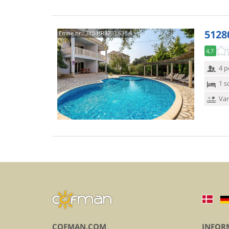
5128
Emne nr.:
310-HR3703.631.4
4,7
4 p
1 s
Van
COFMAN.COM
INFOR