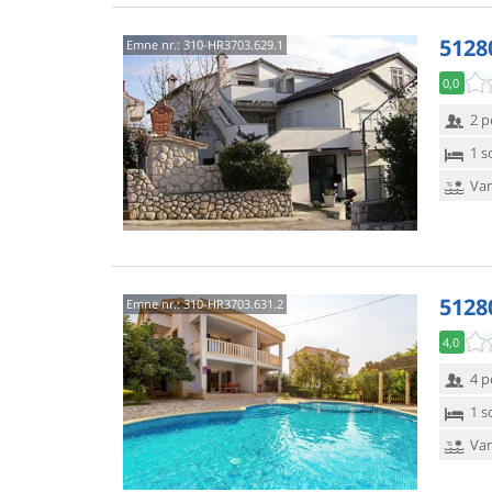
5128
Emne nr.:
310-HR3703.629.1
0,0
2 p
1 s
Van
5128
Emne nr.:
310-HR3703.631.2
4,0
4 p
1 s
Van