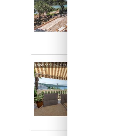
Et drøm
bjergsk
og sand
14 
7 s
Van
Kamp
Emne nr.:
133-CKR905
Kam
Nyd et 
ferielej
lejlighe
2 p
1 s
Van