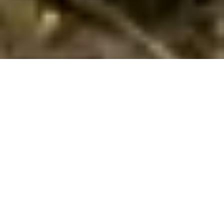
Book et vidunderligt sommerhus i
Komarna hvor hund kan medbringes
Bestil her dit sommerhus til din ferie med hund i
Komarna
.
Her har vi 19 sommerhuse, hvor hund kan medbringes.
Indtast den ønskede lejeperiode og andre søgekriterier - og
tryk på
Vis huse
. Så vil du få en liste over alle sommerhuse i
Komarna med de angivne søgekriterier, hvor det er tilladt at
medbringe hund. Tryk på et hus for at læse husbeskrivelsen.