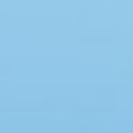
Swimmingpool
Spa
Sauna
Internet
Parabol/kabel TV
Brændeovn
Opvaskemaskine
Vaskemaskine
Tørretumbler
Ikkeryger
Aktivitetsrum
Handicapvenligt
Gode fiskeforhold
Indhegnet område
Aircondition
Ladestander til elbil
Energivenligt