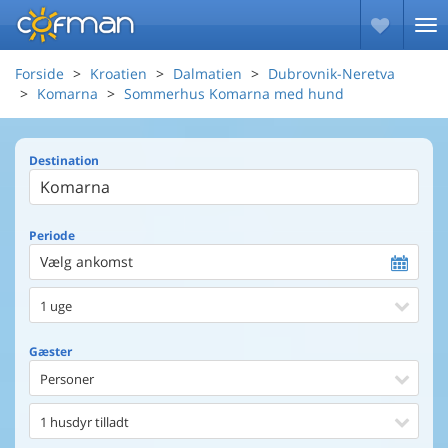
Forside
Kroatien
Dalmatien
Dubrovnik-Neretva
Komarna
Sommerhus Komarna med hund
Destination
Periode
Vælg ankomst
1 uge
Gæster
Personer
1 husdyr tilladt