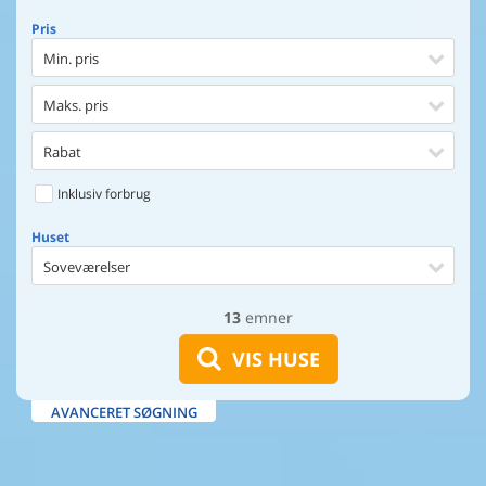
Pris
Min. pris
Maks. pris
Rabat
Inklusiv forbrug
Huset
Soveværelser
13
emner
Huset
Afstand til indkøb
VIS HUSE
Afstand til vand
AVANCERET SØGNING
Udsigt til vand
Faciliteter