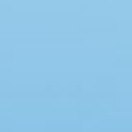
Swimmingpool
Spa
Sauna
Internet
Parabol/kabel TV
Brændeovn
Opvaskemaskine
Vaskemaskine
Tørretumbler
Ikkeryger
Aktivitetsrum
Handicapvenligt
Gode fiskeforhold
Indhegnet område
Aircondition
Ladestander til elbil
Energivenligt