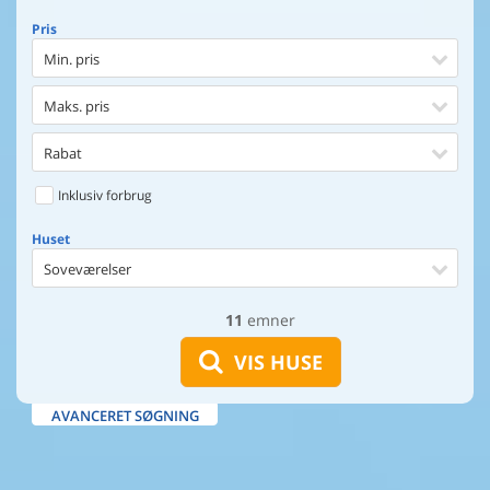
Pris
Min. pris
Maks. pris
Rabat
Inklusiv forbrug
Huset
Soveværelser
11
emner
Huset
Afstand til indkøb
VIS HUSE
Afstand til vand
AVANCERET SØGNING
Udsigt til vand
Faciliteter