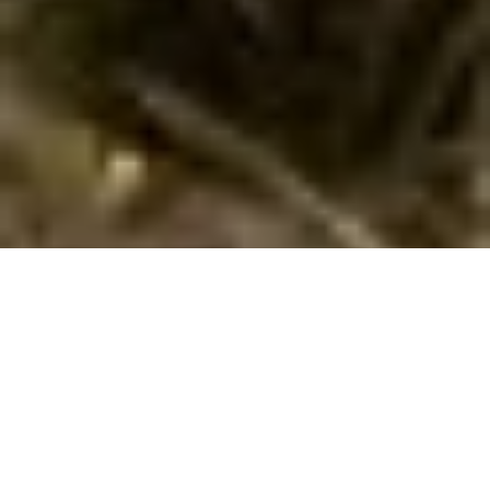
Reservér herligt sommerhus i la Canuta
med hund tilladt
Hvis I vil have en dejlig ferie med hund i
la Canuta
i
Calp /