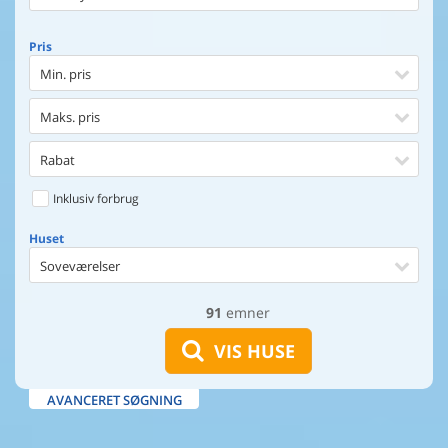
Pris
Min. pris
Maks. pris
Rabat
Inklusiv forbrug
Huset
Soveværelser
91
emner
Huset
Afstand til indkøb
VIS HUSE
Afstand til vand
AVANCERET SØGNING
Udsigt til vand