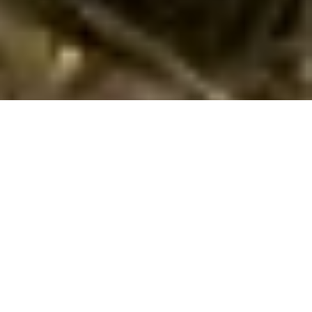
Book dejligt sommerhus i Lignano Pineta
hvor hund kan medbringes
Find og book her dit sommerhus til din ferie med hund i
Lignano Pineta
i
Lignano Sabbiadoro
. Her har vi 358
sommerhuse, hvor hund kan medbringes. Vælg det ønskede
tidsrum og andre søgeparametre - og tryk på knappen
Vis
huse
. Nu ser du listen over alle sommerhuse i Lignano Pineta