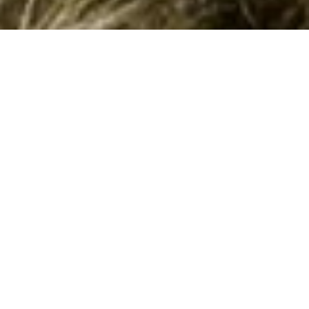
Fantastiske sommerhuse i Las Bovetes
med hund tilladt kan bookes her
Ønsker I en ferie med jeres hund i et privat sommerhus i
Las
Bovetes
i
Dénia
? Så er I på den helt rigtige side. Her i Las
Bovetes har vi 4 sommerhuse, hvor hund er tilladt. I kan let
finde og booke et sommerhus, hvor I kan medbringe hund, ud
fra jeres søgekriterier ved at søge her på siden. Hvis I finder
et interessant hus, kan I læse en beskrivelse af det. Hvis det
opfylder jeres krav kan I booke det.
Emne nr.:
356-ES-00090-36