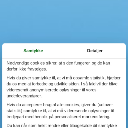
Swimmingpool
Spa
Sauna
Internet
Parabol/kabel TV
Brændeovn
Opvaskemaskine
Vaskemaskine
Samtykke
Detaljer
Tørretumbler
Ikkeryger
Nødvendige cookies sikrer, at siden fungerer, og de kan
Aktivitetsrum
derfor ikke fravælges.
Handicapvenligt
Hvis du giver samtykke til, at vi må opsamle statistik, hjælper
Gode fiskeforhold
du os med at forbedre og udvikle siden. I så fald vil der blive
Indhegnet område
videresendt anonymiserede oplysninger til vores
Aircondition
underleverandører.
Ladestander til elbil
Energivenligt
Hvis du accepterer brug af alle cookies, giver du (ud over
statistik) samtykke til, at vi må videresende oplysninger til
tredjepart med henblik på personaliseret markedsføring.
Du kan når som helst ændre eller tilbagekalde dit samtykke