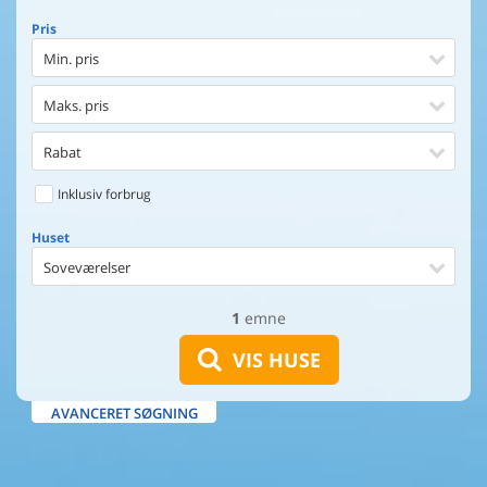
Pris
Min. pris
Maks. pris
Rabat
Inklusiv forbrug
Huset
Soveværelser
1
emne
Huset
Afstand til indkøb
VIS HUSE
Afstand til vand
AVANCERET SØGNING
Udsigt til vand
Faciliteter