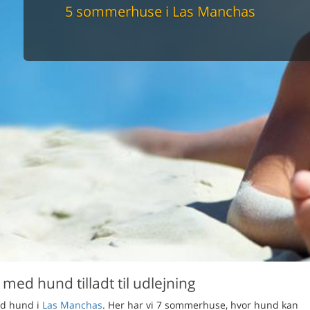
maskine
5 sommerhuse i Las Manchas
skine
mbler
r
tsrum
venligt
keforhold
et område
tion
er til elbil
nligt
ed hund tilladt til udlejning
med hund i
Las Manchas
. Her har vi 7 sommerhuse, hvor hund kan