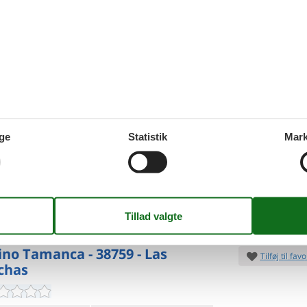
11.
DKK
oveværelser
2 badeværelser
6
p
d 7500
Indkøb 3000
Mere inf
VIS MERE
o la Lajita - 38759 - Las
Tilføj til favo
chas
ge
Statistik
Mark
7 overna
ersoner
1 husdyr
5.
DKK
oveværelser
1 badeværelse
4
voksn
d 8000
Indkøb 4000
Mere inf
VIS MERE
no Tamanca - 38759 - Las
Tilføj til favo
chas