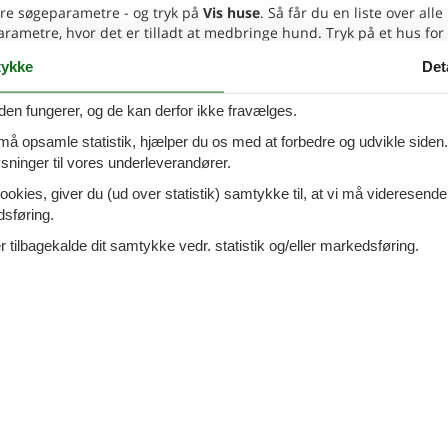
re søgeparametre - og tryk på
Vis huse
. Så får du en liste over alle
etre, hvor det er tilladt at medbringe hund. Tryk på et hus for 
ykke
Det
no Tamanca 37 / Las Manchas -
den fungerer, og de kan derfor ikke fravælges.
Tilføj til favo
9 - Manchas De Abajo
 må opsamle statistik, hjælper du os med at forbedre og udvikle siden. I
ninger til vores underleverandører.
ookies, giver du (ud over statistik) samtykke til, at vi må videresende
7 overna
ersoner
1 husdyr
5.
dsføring.
DKK
oveværelser
2 badeværelser
4
p
 tilbagekalde dit samtykke vedr. statistik og/eller markedsføring.
d 7000
Indkøb 2000
Mere inf
VIS MERE
no Jose Pons Jurona - 38759 -
Tilføj til favo
has De Abajo
7 overna
ersoner
1 husdyr