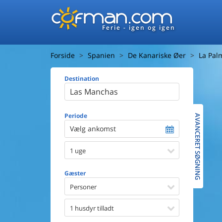
Ferie - igen og igen
Forside
Spanien
De Kanariske Øer
La Pal
Destination
Huset
Afstand ti
Afstand ti
Periode
AVANCERET SØGNING
Vælg ankomst
Udsigt ti
1 uge
Faciliteter
Swimmin
Gæster
Spa
Sauna
Personer
Internet
Parabol/
1 husdyr tilladt
Brænde