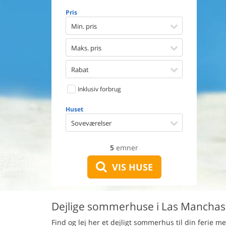
Opvaske
Pris
Vaskema
Tørretu
Min. pris
Ikkeryge
Aktivite
Maks. pris
Handicap
Gode fis
Rabat
Indhegn
Inklusiv forbrug
Aircondi
Ladestand
Huset
Energive
Soveværelser
5
emner
VIS HUSE
Dejlige sommerhuse i Las Manchas m
Find og lej her et dejligt sommerhus til din ferie 