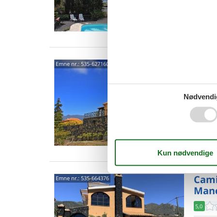
3 s
Van
Camin
Emne nr.:
535-627160
Man
4,4
Nødvendi
5 p
2 s
Van
Cami
Emne nr.:
535-664376
Man
5,0