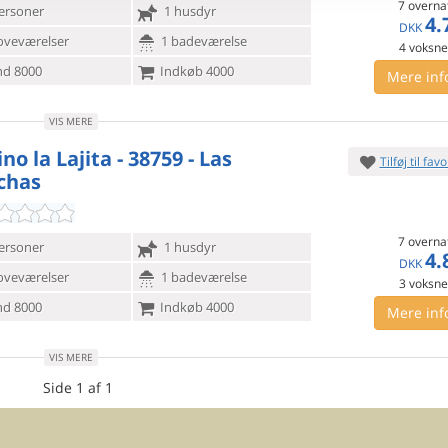
7 overna
ersoner
1 husdyr
4.
DKK
oveværelser
1 badeværelse
4
voksn
d 8000
Indkøb 4000
Mere inf
VIS MERE
o la Lajita - 38759 - Las
Tilføj til favo
chas
7 overna
ersoner
1 husdyr
4.
DKK
oveværelser
1 badeværelse
3
voksn
d 8000
Indkøb 4000
Mere inf
VIS MERE
Side 1 af 1