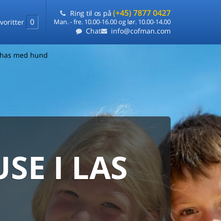
(+45) 7877 0427
Ring til os på
0
voritter
Man. - fre. 10.00-16.00 og lør. 10.00-14.00
Chat
info@cofman.com
has med hund
E I LAS
MED
RKS
DLEJNING
ts laveste pris
på ét sted