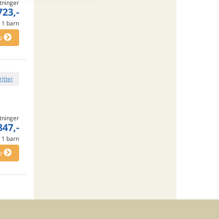
tninger
723,-
e
1
barn
o
ritter
tninger
847,-
e
1
barn
o