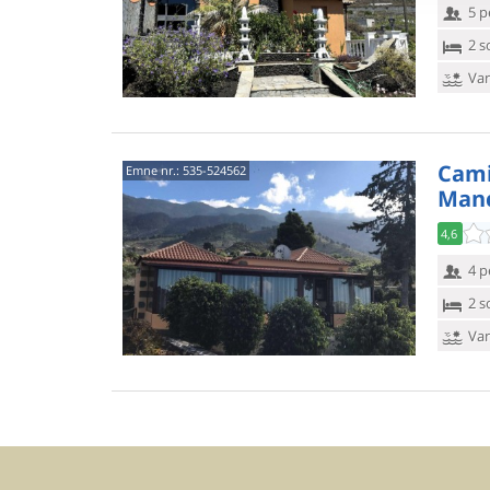
5 p
2 s
Van
Camin
Emne nr.:
535-524562
Man
4,6
4 p
2 s
Van