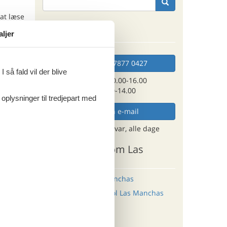
at læse
Kan vi hjælpe?
aljer
ritter
Ring (+45) 7877 0427
 så fald vil der blive
Man. - fre. 10.00-16.00
Lør. 10.00-14.00
 oplysninger til tredjepart med
tninger
796,-
Send en e-mail
ersoner
og få et hurtigt svar, alle dage
o
Andre artikler om Las
Manchas
ritter
Sommerhus i Las Manchas
Sommerhus med pool Las Manchas
tninger