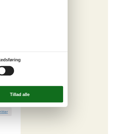
111,-
ersoner
o
ritter
edsføring
tninger
446,-
e
1
barn
o
ritter