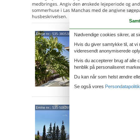
medbringes. Angiv den ønskede lejeperiode og and
sommerhuse i Las Manchas med de angivne søgeparam
husbeskrivelsen.
Samt
Cami
Emne nr.:
535-380538
Nødvendige cookies sikrer, at si
3875
Hvis du giver samtykke til, at vi
videresendt anonymiserede oplys
4,1
Hvis du accepterer brug af alle c
4 p
henblik på personaliseret marke
2 s
Du kan når som helst ændre eller
Van
Se også vores
Persondatapolitik
Cami
Emne nr.:
535-508269
Manc
4,6
6 p