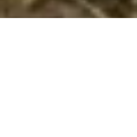
Book vidunderligt sommerhus i Le Cap
d'Agde med hund tilladt
Hvis I ønsker en dejlig ferie med hund i
Le Cap d'Agde
i et
vidunderligt sommerhus, så har I muligheden hos os. Her i Le
Cap d'Agde kan I vælge mellem 47 sommerhuse, hvor hund er
tilladt. I kan let finde og leje et sommerhus, hvor I kan
medbringe hund, ud fra jeres søgekriterier ved at søge her på
siden. Når I har fundet et hus, som er interessant, kan I læse
en beskrivelse af det. Hvis det lever op til jeres forventninger
kan I leje det.