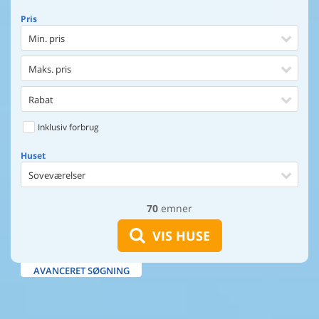
Pris
Min. pris
Maks. pris
Rabat
Inklusiv forbrug
Huset
Soveværelser
70
emner
Huset
Afstand til indkøb
VIS HUSE
Afstand til vand
AVANCERET SØGNING
Udsigt til vand
Faciliteter